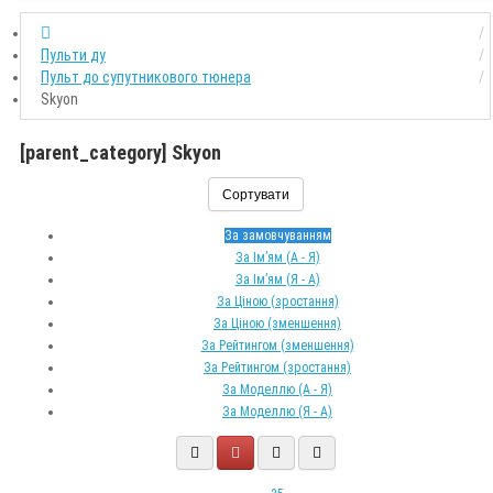
Пульти ду
Пульт до супутникового тюнера
Skyon
[parent_category] Skyon
Сортувати
За замовчуванням
За Ім’ям (A - Я)
За Ім’ям (Я - A)
За Ціною (зростання)
За Ціною (зменшення)
За Рейтингом (зменшення)
За Рейтингом (зростання)
За Моделлю (A - Я)
За Моделлю (Я - A)