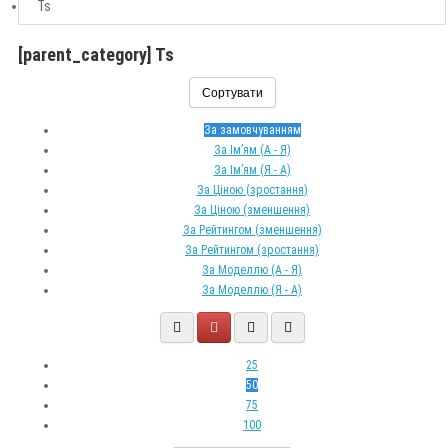
Ts
[parent_category] Ts
Сортувати
За замовчуванням
За Ім’ям (A - Я)
За Ім’ям (Я - A)
За Ціною (зростання)
За Ціною (зменшення)
За Рейтингом (зменшення)
За Рейтингом (зростання)
За Моделлю (A - Я)
За Моделлю (Я - A)
25
50
75
100