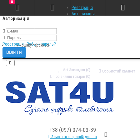
0
×
Реєстрація
Авторизація
Авторизація
Реєстрація
|
Забули пароль?
У кошику порожньо!
Мої Закладки (0)
Особистий кабінет
Порівняння товарів (0)
+38 (097) 074-03-39
Замовити зворотній дзвінок