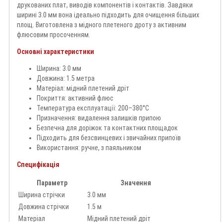
друкованих плат, виводів компонентів і контактів. Завдяки
ширині 3.0 мм вона ідеально підходить для очищення більших
площ. Виготовлена з мідного плетеного дроту з активним
флюсовим просоченням.
Основні характеристики
Ширина: 3.0 мм
Довжина: 1.5 метра
Матеріал: мідний плетений дріт
Покриття: активний флюс
Температура експлуатації: 200–380°C
Призначення: видалення залишків припою
Безпечна для доріжок та контактних площадок
Підходить для безсвинцевих і звичайних припоїв
Використання: ручне, з паяльником
Специфікація
Параметр
Значення
Ширина стрічки
3.0 мм
Довжина стрічки
1.5 м
Матеріал
Мідний плетений дріт