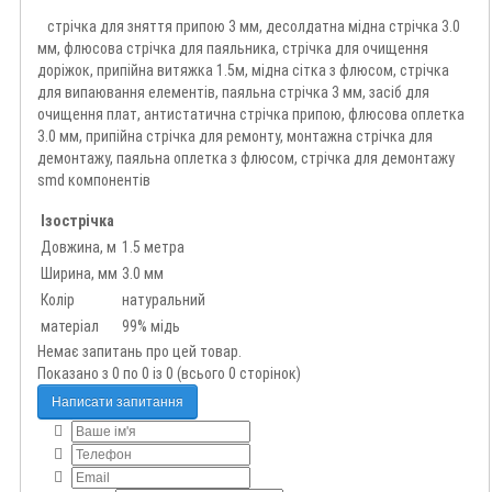
стрічка для зняття припою 3 мм, десолдатна мідна стрічка 3.0
мм, флюсова стрічка для паяльника, стрічка для очищення
доріжок, припійна витяжка 1.5м, мідна сітка з флюсом, стрічка
для випаювання елементів, паяльна стрічка 3 мм, засіб для
очищення плат, антистатична стрічка припою, флюсова оплетка
3.0 мм, припійна стрічка для ремонту, монтажна стрічка для
демонтажу, паяльна оплетка з флюсом, стрічка для демонтажу
smd компонентів
Ізострічка
Довжина, м
1.5 метра
Ширина, мм
3.0 мм
Колір
натуральний
матеріал
99% мідь
Немає запитань про цей товар.
Показано з 0 по 0 із 0 (всього 0 сторінок)
Написати запитання