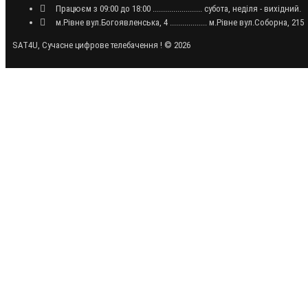
Працюєм з 09:00 до 18:00 ........................ субота, неділя - вихідний.
м.Рівне вул.Богоявленська, 4 .................. м.Рівне вул.Соборна, 215
SAT4U, Сучасне цифрове телебачення ! © 2026