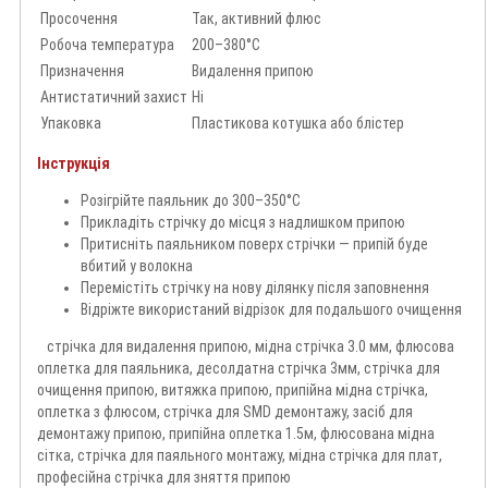
Просочення
Так, активний флюс
Робоча температура
200–380°C
Призначення
Видалення припою
Антистатичний захист
Ні
Упаковка
Пластикова котушка або блістер
Інструкція
Розігрійте паяльник до 300–350°C
Прикладіть стрічку до місця з надлишком припою
Притисніть паяльником поверх стрічки — припій буде
вбитий у волокна
Перемістіть стрічку на нову ділянку після заповнення
Відріжте використаний відрізок для подальшого очищення
стрічка для видалення припою, мідна стрічка 3.0 мм, флюсова
оплетка для паяльника, десолдатна стрічка 3мм, стрічка для
очищення припою, витяжка припою, припійна мідна стрічка,
оплетка з флюсом, стрічка для SMD демонтажу, засіб для
демонтажу припою, припійна оплетка 1.5м, флюсована мідна
сітка, стрічка для паяльного монтажу, мідна стрічка для плат,
професійна стрічка для зняття припою