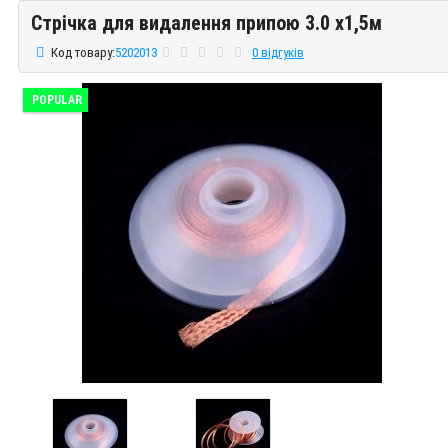
Стрічка для видалення припою 3.0 х1,5м
Стрічка для видалення припою 3.0 х1,5м
Код товару:
5202013
0 відгуків
POPULAR