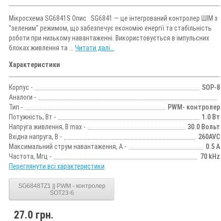
Мікросхема SG6841S Опис SG6841 — це інтегрований контролер ШІМ з
"зеленим" режимом, що забезпечує економію енергії та стабільність
роботи при низькому навантаженні. Використовується в імпульсних
блоках живлення та ...
Читати далі...
Характеристики
Корпус -
SOP-8
Аналоги -
Тип -
PWM- контролер
Потужність, Вт -
1.0 Вт
Напруга живлення, В max -
30.0 Вольт
Вхідна напруга, В -
260AVC
Максимальний струм навантаження, А -
0.5 А
Частота, Мгц -
70 kHz
Переглянути всі характеристики
SG6848TZ1 || PWM - контролер
SOT23-6
27.0 грн.