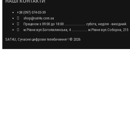
НАШІ КОНТАКТИ
+38 (097) 074-03-39
shop@sat4u.com.ua
Працюєм з 09:00 до 18:00 ........................ субота, неділя - вихідний.
м.Рівне вул.Богоявленська, 4 .................. м.Рівне вул.Соборна, 215
SAT4U, Сучасне цифрове телебачення ! © 2026