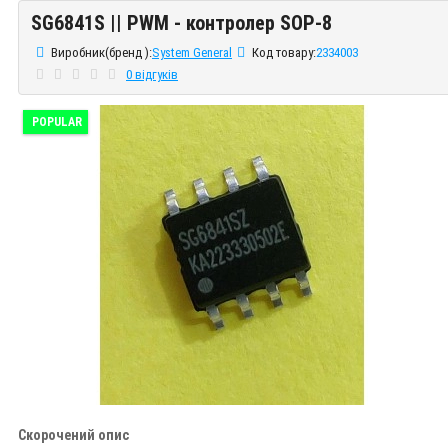
SG6841S || PWM - контролер SOP-8
SG6841S || PWM - контролер SOP-8
Виробник(бренд ):
System General
Код товару:
2334003
0 відгуків
POPULAR
Скорочений опис