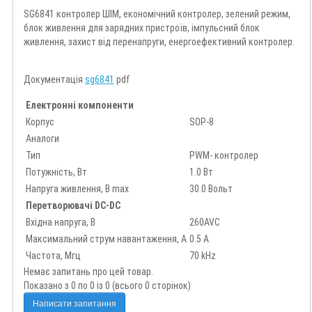
SG6841 контролер ШІМ, економічний контролер, зелений режим,
блок живлення для зарядних пристроїв, імпульсний блок
живлення, захист від перенапруги, енергоефективний контролер.
Документація
sg6841
pdf
Електронні компоненти
Корпус
SOP-8
Аналоги
Тип
PWM- контролер
Потужність, Вт
1.0 Вт
Напруга живлення, В max
30.0 Вольт
Перетворювачі DC-DC
Вхідна напруга, В
260AVC
Максимальний струм навантаження, А
0.5 А
Частота, Мгц
70 kHz
Немає запитань про цей товар.
Показано з 0 по 0 із 0 (всього 0 сторінок)
Написати запитання