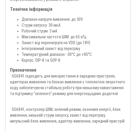
Технічна інформація
Діапазон напруги живлення: до 30V
Струм запуску: 30 мкА
Робочий струм: 3 мА
Максимальна частота ШІМ: до 65 кГц
Захист від перенапруги на VDD (до 18V)
Інтегрований захист від перегріву
Температурний діапазон: -30°C до +85°C
Корпус: DIP-8 та SOP-8
Призначення
SG6841 підходить для використання в зарядних пристроях,
адаптерах живлення та блоках живлення з топологією зворотного
ходу, забезпечуючи стабільну роботу при низькому навантаженні
та підтримку "зеленого" режиму для енергоощадних додатків.
SG6841, контролер ШІМ, зелений режим, економія енергії, блок
живлення, низький струм запуску, захист від перегріву,
імпульсний блок живлення, адаптер живлення, зарядний пристрій.