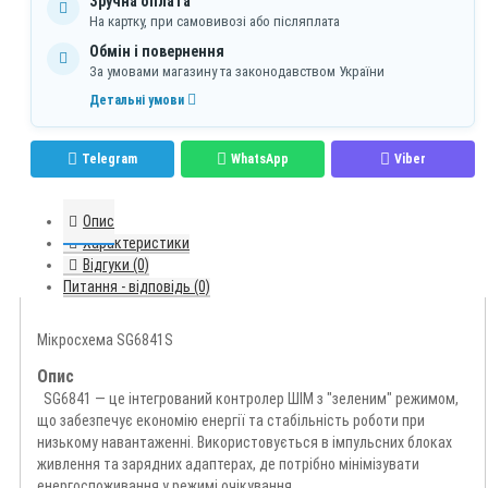
Зручна оплата
На картку, при самовивозі або післяплата
Обмін і повернення
За умовами магазину та законодавством України
Детальні умови
Telegram
WhatsApp
Viber
Опис
Характеристики
Відгуки (0)
Питання - відповідь (0)
Мікросхема SG6841S
Опис
SG6841 — це інтегрований контролер ШІМ з "зеленим" режимом,
що забезпечує економію енергії та стабільність роботи при
низькому навантаженні. Використовується в імпульсних блоках
живлення та зарядних адаптерах, де потрібно мінімізувати
енергоспоживання у режимі очікування.