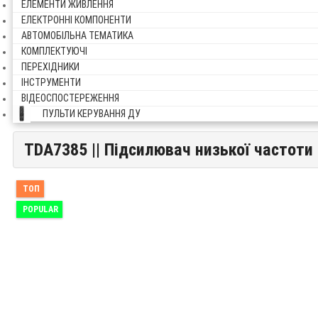
ЕЛЕМЕНТИ ЖИВЛЕННЯ
ЕЛЕКТРОННІ КОМПОНЕНТИ
АВТОМОБІЛЬНА ТЕМАТИКА
КОМПЛЕКТУЮЧІ
ПЕРЕХІДНИКИ
ІНСТРУМЕНТИ
ВІДЕОСПОСТЕРЕЖЕННЯ
ПУЛЬТИ КЕРУВАННЯ ДУ
TDA7385 || Підсилювач низької частоти 
TDA7385 || Підсилювач низької частоти Flexiwatt25
ТОП
POPULAR