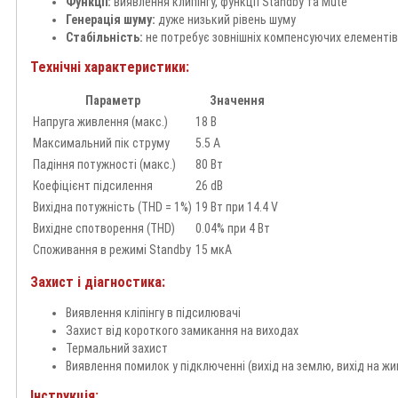
Функції:
виявлення клипінгу, функції Standby та Mute
Генерація шуму:
дуже низький рівень шуму
Стабільність:
не потребує зовнішніх компенсуючих елементів,
Технічні характеристики:
Параметр
Значення
Напруга живлення (макс.)
18 В
Максимальний пік струму
5.5 А
Падіння потужності (макс.)
80 Вт
Коефіцієнт підсилення
26 dB
Вихідна потужність (THD = 1%)
19 Вт при 14.4 V
Вихідне спотворення (THD)
0.04% при 4 Вт
Споживання в режимі Standby
15 мкА
Захист і діагностика:
Виявлення кліпінгу в підсилювачі
Захист від короткого замикання на виходах
Термальний захист
Виявлення помилок у підключенні (вихід на землю, вихід на ж
Інструкція: