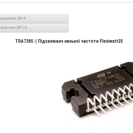
згорткою ZIP-9
TDA8350Q || Драйвер управління вертикальною розгорткою ZIP-13
TDA7385 || Підсилювач низької частоти Flexiwatt25