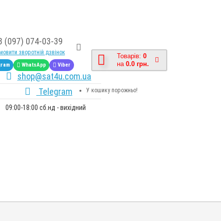
8 (097) 074-03-39
овити зворотній дзвінок
Товарів:
0
на
0.0 грн.
gram
WhatsApp
Viber
shop@sat4u.com.ua
Telegram
У кошику порожньо!
09:00-18:00 сб.нд - вихідний