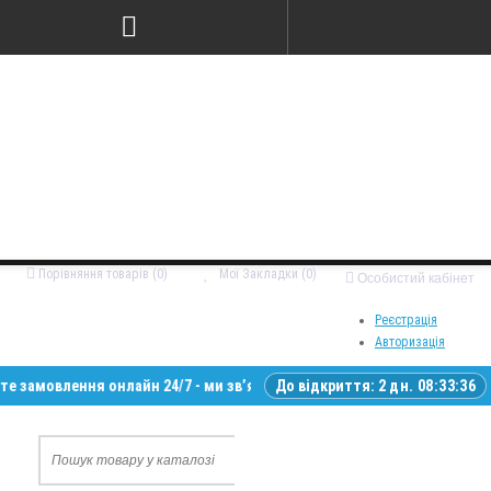
Порівняння товарів (0)
Мої Закладки (0)
Особистий кабінет
Реєстрація
Авторизація
влення онлайн 24/7 - ми зв’яжемося з вами у робочий час • Доставка п
До відкриття:
2 дн. 08:33:35