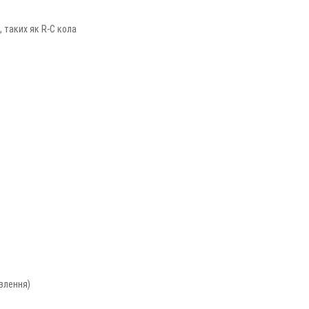
 таких як R-C кола
ивлення)