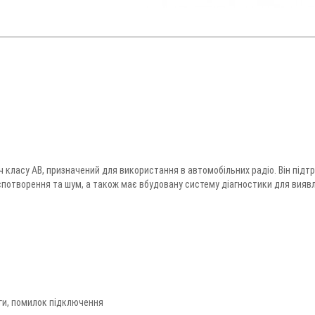
Відсутній
класу AB, призначений для використання в автомобільних радіо. Він підт
 спотворення та шум, а також має вбудовану систему діагностики для вияв
WhatsApp
уги, помилок підключення