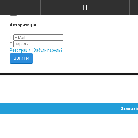
×
Авторизація
Реєстрація
|
Забули пароль?
Залишайте замо