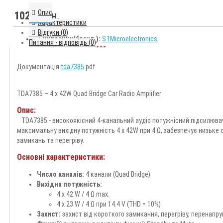
Опис
102.7 грн.
Характеристики
Відгуки (0)
Виробник(бренд ):
STMicroelectronics
Питання - відповідь (0)
Код товару:
2304028
Наявність:
Очікується 2-3 дня
0
Документація
tda7385
pdf
TDA7385 – 4 x 42W Quad Bridge Car Radio Amplifier
Опис:
TDA7385 - високоякісний 4-канальний аудіо потужнісний підсилювач 
максимальну вихідну потужність 4 x 42W при 4 Ω, забезпечує низьке
замикань та перегріву.
Telegram
Основні характеристики:
Число каналів:
4 канали (Quad Bridge)
Вихідна потужність:
4 x 42 W / 4 Ω max.
4 x 23 W / 4 Ω при 14.4 V (THD = 10%)
Захист:
захист від короткого замикання, перегріву, перенапр