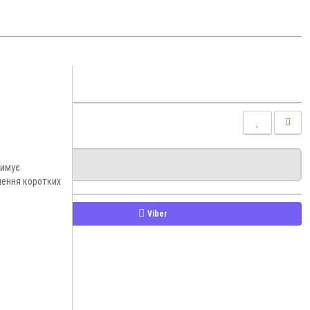
римує
лення коротких
Viber