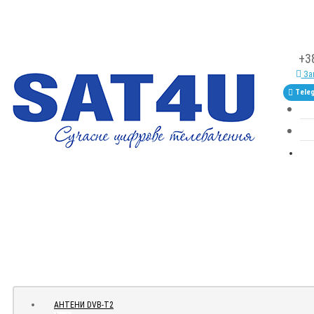
+3
Зам
Tele
АНТЕНИ DVB-Т2