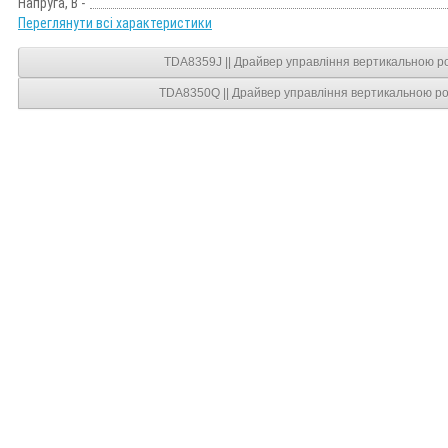
Напруга, В -
Переглянути всі характеристики
TDA8359J || Драйвер управління вертикальною ро