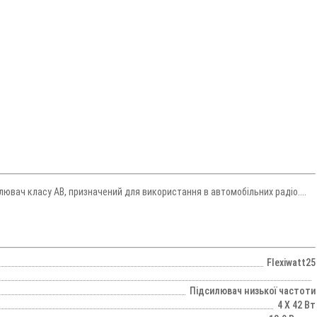
лювач класу AB, призначений для використання в автомобільних радіо....
Flexiwatt25
Підсилювач низької частоти
4 X 42 Вт