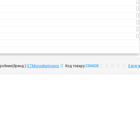
робник(бренд ):
STMicroelectronics
Код товару:
2304028
0 відгу