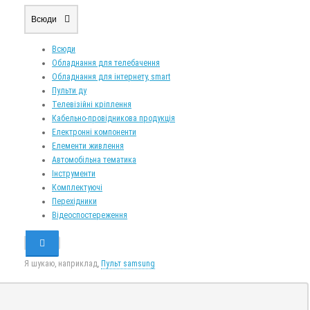
Всюди
Всюди
Обладнання для телебачення
Обладнання для інтернету, smart
Пульти ду
Телевізійні кріплення
Кабельно-провідникова продукція
Електронні компоненти
Елементи живлення
Автомобільна тематика
Інструменти
Комплектуючі
Перехідники
Відеоспостереження
Я шукаю, наприклад,
Пульт samsung