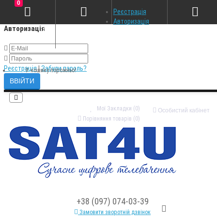
0
×
Реєстрація
Авторизація
Авторизація
Реєстрація
|
Забули пароль?
У кошику порожньо!
Мої Закладки (0)
Особистий кабінет
Порівняння товарів (0)
+38 (097) 074-03-39
Замовити зворотній дзвінок