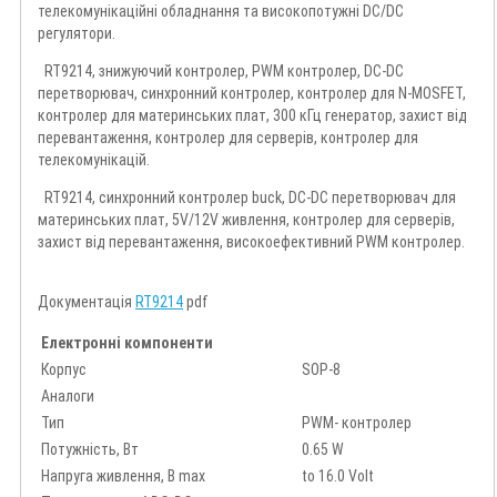
телекомунікаційні обладнання та високопотужні DC/DC
регулятори.
RT9214, знижуючий контролер, PWM контролер, DC-DC
перетворювач, синхронний контролер, контролер для N-MOSFET,
контролер для материнських плат, 300 кГц генератор, захист від
перевантаження, контролер для серверів, контролер для
телекомунікацій.
RT9214, синхронний контролер buck, DC-DC перетворювач для
материнських плат, 5V/12V живлення, контролер для серверів,
захист від перевантаження, високоефективний PWM контролер.
Документація
RT9214
pdf
Електронні компоненти
Корпус
SOP-8
Аналоги
Тип
PWM- контролер
Потужність, Вт
0.65 W
Напруга живлення, В max
to 16.0 Volt