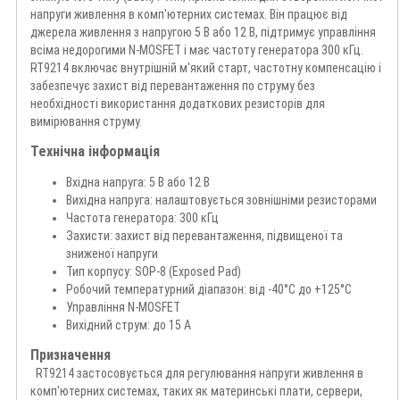
напруги живлення в комп'ютерних системах. Він працює від
джерела живлення з напругою 5 В або 12 В, підтримує управління
всіма недорогими N-MOSFET і має частоту генератора 300 кГц.
RT9214 включає внутрішній м'який старт, частотну компенсацію і
забезпечує захист від перевантаження по струму без
необхідності використання додаткових резисторів для
вимірювання струму.
Технічна інформація
Вхідна напруга: 5 В або 12 В
Вихідна напруга: налаштовується зовнішніми резисторами
Частота генератора: 300 кГц
Захисти: захист від перевантаження, підвищеної та
зниженої напруги
Тип корпусу: SOP-8 (Exposed Pad)
Робочий температурний діапазон: від -40°C до +125°C
Управління N-MOSFET
Вихідний струм: до 15 А
Призначення
RT9214 застосовується для регулювання напруги живлення в
комп'ютерних системах, таких як материнські плати, сервери,