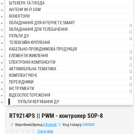
ШТЕКЕРА ТА ГНІЗДА
АНТЕНИ WI-FI GSM
КОНЕКТОРИ
ОБЛАДНАННЯ ДЛЯ ІНТЕРНЕТУ, SMART
ОБЛАДНАННЯ ДЛЯ ТЕЛЕБАЧЕННЯ
ПУЛЬТИ ДУ
ТЕЛЕВІЗІЙНІ КРІПЛЕННЯ
КАБЕЛЬНО-ПРОВІДНИКОВА ПРОДУКЦІЯ
ЕЛЕМЕНТИ ЖИВЛЕННЯ
ЕЛЕКТРОННІ КОМПОНЕНТИ
АВТОМОБІЛЬНА ТЕМАТИКА
КОМПЛЕКТУЮЧІ
ПЕРЕХІДНИКИ
ІНСТРУМЕНТИ
ВІДЕОСПОСТЕРЕЖЕННЯ
ПУЛЬТИ КЕРУВАННЯ ДУ
RT9214PS || PWM - контролер SOP-8
RT9214PS || PWM - контролер SOP-8
Виробник(бренд ):
Richtek
Код товару:
2340005
0 відгуків