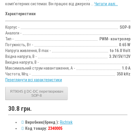
комп'ютерних системах. Він працює від джерела ...
Читати далі...
Характеристики
Корпус -
SOP-8
Аналоги -
Тип -
PWM- контролер
Потужність, Вт -
0.65 W
Напруга живлення, В max -
to 16.0 Volt
Вхідна напруга, В -
3.3V/5V/12V
Вихідна напруга, В -
Максимальний струм навантаження, А -
1.0 А
Частота, Мгц -
350 kHz
Переглянути всі характеристики
RT9045 || DC-DC перетворювач
SOP-8
30.8 грн.
Виробник(бренд ):
Richtek
Код товару:
2340005