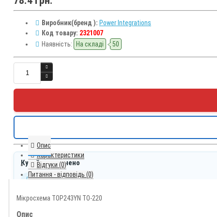
78.4 грн.
Виробник(бренд ):
Power Integrations
Код товару:
2321007
Наявність:
На складі
50
Опис
Характеристики
Купуйте впевнено
Відгуки (0)
Питання - відповідь (0)
Швидка відправка
Оплата до 13:00 - відправлення цього ж робочого дня
Доставка по Україні
Мікросхема TOP243YN TO-220
Нова пошта
Опис
Зручна оплата