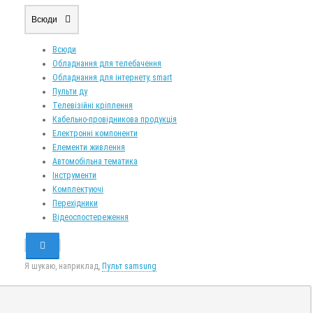
Всюди
Всюди
Обладнання для телебачення
Обладнання для інтернету, smart
Пульти ду
Телевізійні кріплення
Кабельно-провідникова продукція
Електронні компоненти
Елементи живлення
Автомобільна тематика
Інструменти
Комплектуючі
Перехідники
Відеоспостереження
Я шукаю, наприклад,
Пульт samsung