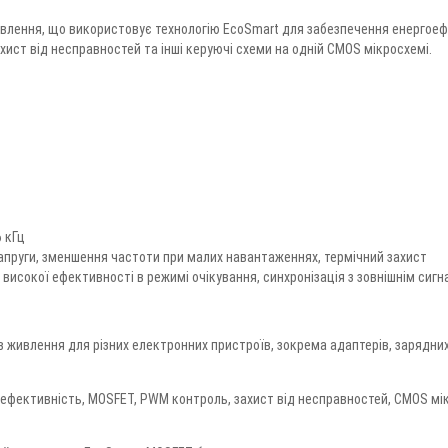
влення, що використовує технологію EcoSmart для забезпечення енергоеф
ист від несправностей та інші керуючі схеми на одній CMOS мікросхемі.
WhatsApp
 кГц
напруги, зменшення частоти при малих навантаженнях, термічний захист
 високої ефективності в режимі очікування, синхронізація з зовнішнім сиг
живлення для різних електронних пристроїв, зокрема адаптерів, зарядних
оефективність, MOSFET, PWM контроль, захист від несправностей, CMOS мі