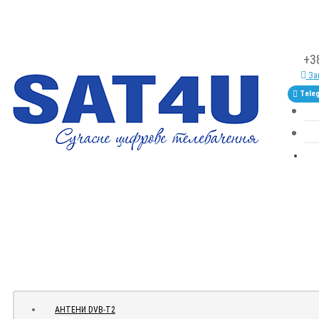
+3
Зам
Tele
АНТЕНИ DVB-Т2