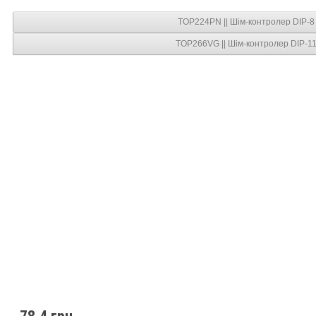
TOP224PN || Шім-контролер DIP-8
TOP266VG || Шім-контролер DIP-1