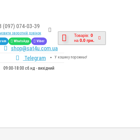
8 (097) 074-03-39
овити зворотній дзвінок
Товарів:
0
на
0.0 грн.
gram
WhatsApp
Viber
shop@sat4u.com.ua
Telegram
У кошику порожньо!
09:00-18:00 сб.нд - вихідний