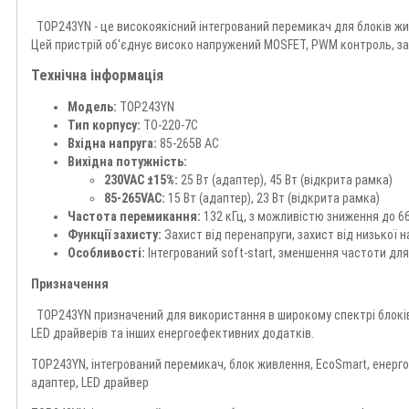
На картку, при самовивозі або післяплата
TOP243YN - це високоякісний інтегрований перемикач для блоків жи
Обмін і повернення
Цей пристрій об'єднує високо напружений MOSFET, PWM контроль, зах
За умовами магазину та законодавством України
Технічна інформація
Детальні умови
Модель:
TOP243YN
Telegram
Тип корпусу:
TO-220-7C
Вхідна напруга:
85-265В AC
Вихідна потужність:
230VAC ±15%:
25 Вт (адаптер), 45 Вт (відкрита рамка)
85-265VAC:
15 Вт (адаптер), 23 Вт (відкрита рамка)
Частота перемикання:
132 кГц, з можливістю зниження до 66
Функції захисту:
Захист від перенапруги, захист від низької 
Особливості:
Інтегрований soft-start, зменшення частоти для
Призначення
TOP243YN призначений для використання в широкому спектрі блоків 
LED драйверів та інших енергоефективних додатків.
TOP243YN, інтегрований перемикач, блок живлення, EcoSmart, енерг
адаптер, LED драйвер