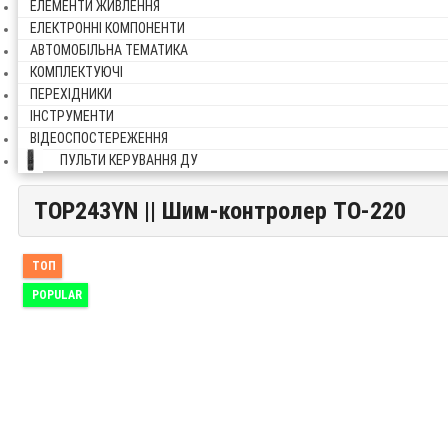
ЕЛЕМЕНТИ ЖИВЛЕННЯ
ЕЛЕКТРОННІ КОМПОНЕНТИ
АВТОМОБІЛЬНА ТЕМАТИКА
КОМПЛЕКТУЮЧІ
ПЕРЕХІДНИКИ
ІНСТРУМЕНТИ
ВІДЕОСПОСТЕРЕЖЕННЯ
ПУЛЬТИ КЕРУВАННЯ ДУ
TOP243YN || Шим-контролер TO-220
TOP243YN || Шим-контролер TO-220
ТОП
POPULAR