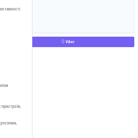
ективності.
Viber
налом
 пристроїв,
кросхема,