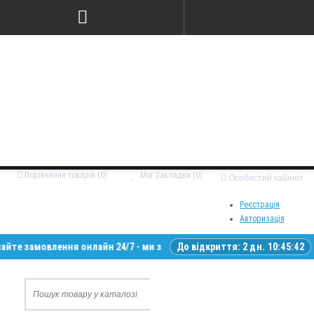
Порівняння товарів (0)
Мої Закладки (0)
Особистий кабінет
Реєстрація
Авторизація
мовлення онлайн 24/7 - ми зв’яжемося з вами у робочий час • Доставка
До відкриття:
2 дн. 10:45:41