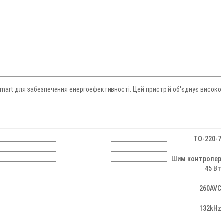
mart для забезпечення енергоефективності. Цей пристрій об'єднує високо
TO-220-7
Шим контролер
45 Вт
260AVC
132kHz