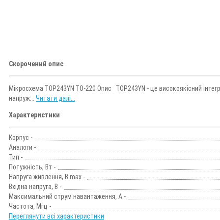
Скорочений опис
Мікросхема TOP243YN TO-220 Опис TOP243YN - це високоякісний інтегр
напруж...
Читати далі...
Характеристики
Корпус -
Аналоги -
Тип -
Потужність, Вт -
Напруга живлення, В max -
Вхідна напруга, В -
Максимальний струм навантаження, А -
Частота, Мгц -
Переглянути всі характеристики