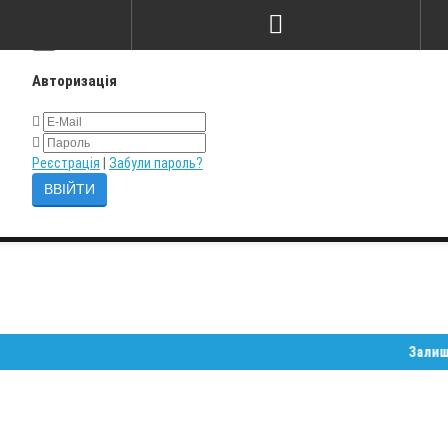
×
Авторизація
Реєстрація
|
Забули пароль?
Залишайте за