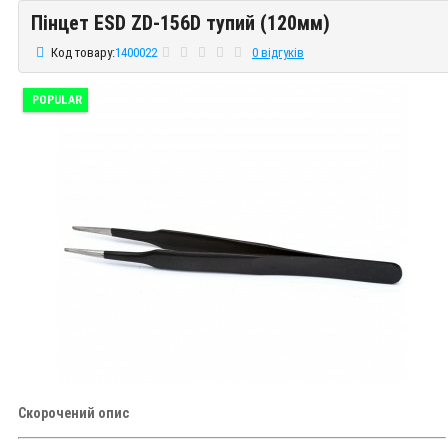
Пінцет ESD ZD-156D тупий (120мм)
Пінцет ESD ZD-156D тупий (120мм)
Код товару:
1400022
0 відгуків
POPULAR
Скорочений опис