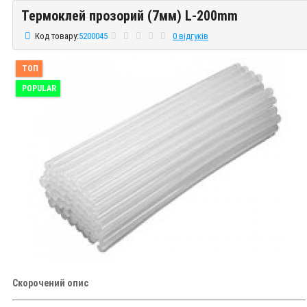
Термоклей прозорий (7мм) L-200mm
Термоклей прозорий (7мм) L-200mm
Код товару:
5200045
0 відгуків
ТОП
POPULAR
Скорочений опис