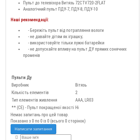
Пульт до телевізора Витязь 72CTV720-2FLAT
Аналогічний пульт ПДУ-7, ПДУ-8, ПДУ-10
Наші рекомендації:
- Бережіть пульт від потрапляння вологи
- не давайте дітям як іграшку;
- використовуйте тільки лужні батарейки
- не допускайте впливу на пульт ДУ прямих сонячних
променів
Пульти Ду
Виробник
Вітязь
Кількість елементів
2
Тип елементів живлення
AAA, LR03
** (CE) - Пульт покращеної якості
Ні
Немає запитань про цей товар.
Показано з 0 по 0 із 0 (всього 0 сторінок)
Написати запитання