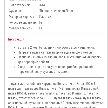
Тип батарейок
AAA
Сумісність
Тільки телевізори Вітязь
Матеріал корпусу
Пластик
Голосове управління
Ні
Універсальність
Ні
Інструкція
Вставте 2 нові батарейки типу AAA у відсік живлення.
Направте пульт на телевізор на відстані до 8 метрів.
Натисніть кнопку живлення або інші функціональні кнопки
для перевірки роботи.
Якщо телевізор не реагує — перевірте батарейки або
переконайтесь у сумісності моделі.
пульт дистанційного керування Вітязь, пульт Вітязь RC-6-1,
пульт для телевізора Вітязь, пульт ІЧ Вітязь, пульт Вітязь сірий,
пульт RC-6-1, заміна пульта Вітязь, пульт до Вітязь ТВ, пульт IR
Вітязь, пульт телевізора RC-6-1, пульт Вітязь 2хAAA, пульт Вітязь
оригінальний, пульт не універсальний Вітязь, інфрачервоний пульт
RC-6-1, пульт з кнопками Вітязь, пульт для старого телевізора