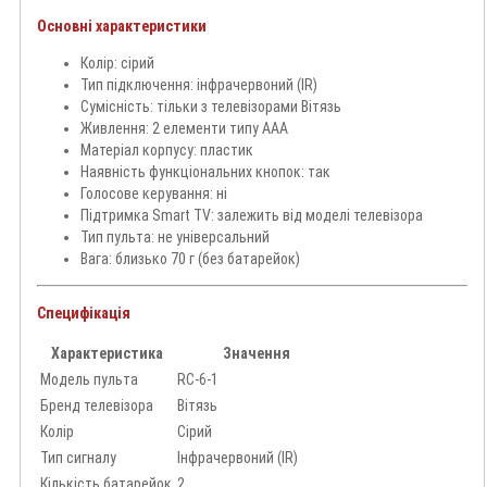
Основні характеристики
Колір: сірий
Тип підключення: інфрачервоний (IR)
Сумісність: тільки з телевізорами Вітязь
Живлення: 2 елементи типу AAA
Матеріал корпусу: пластик
Наявність функціональних кнопок: так
Голосове керування: ні
Підтримка Smart TV: залежить від моделі телевізора
Тип пульта: не універсальний
Вага: близько 70 г (без батарейок)
Специфікація
Характеристика
Значення
Модель пульта
RC-6-1
Бренд телевізора
Вітязь
Колір
Сірий
Тип сигналу
Інфрачервоний (IR)
Кількість батарейок
2