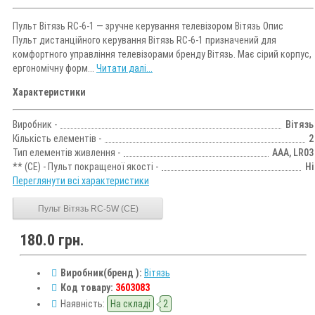
Пульт Вітязь RC-6-1 — зручне керування телевізором Вітязь Опис
Пульт дистанційного керування Вітязь RC-6-1 призначений для
комфортного управління телевізорами бренду Вітязь. Має сірий корпус,
ергономічну форм...
Читати далі...
Характеристики
Виробник -
Вітязь
Кількість елементів -
2
Тип елементів живлення -
AAA, LR03
** (CE) - Пульт покращеної якості -
Ні
Переглянути всі характеристики
Пульт Вітязь RC-5W (CE)
180.0 грн.
Виробник(бренд ):
Вітязь
Код товару:
3603083
Наявність:
На складі
2