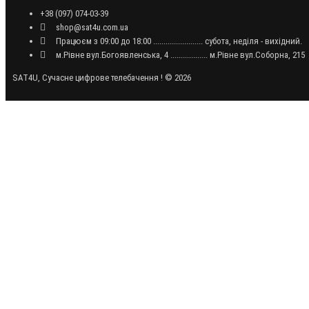
+38 (097) 074-03-39
shop@sat4u.com.ua
Працюєм з 09:00 до 18:00 ........................ субота, неділя - вихідний.
м.Рівне вул.Богоявленська, 4 .................. м.Рівне вул.Соборна, 215
SAT4U, Сучасне цифрове телебачення ! © 2026