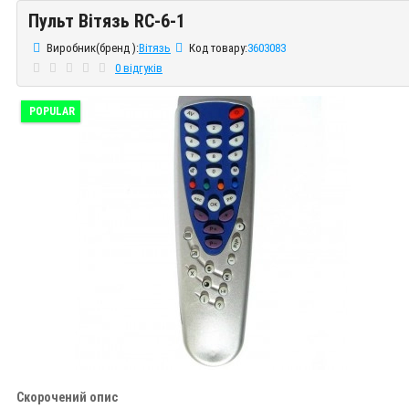
Пульт Вітязь RC-6-1
Пульт Вітязь RC-6-1
Виробник(бренд ):
Вітязь
Код товару:
3603083
0 відгуків
POPULAR
Скорочений опис