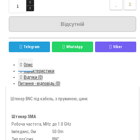
Відсутній
Telegram
WhatsApp
Viber
Опис
Характеристики
Відгуки (0)
Питання - відповідь (0)
Штекер BNC під кабель, з пружиною, цинк
Штекер SMA
Робоча частота, MHz
до 1.0 GHz
Імпеданс, Ом
50 Om
Тип роз'єму
BNC