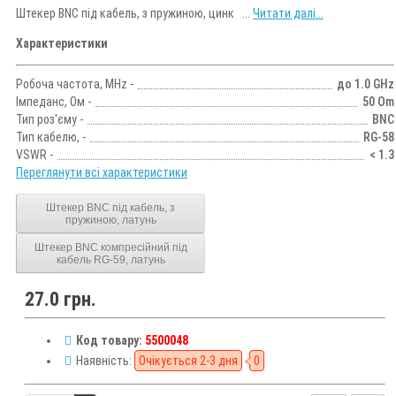
Штекер BNC під кабель, з пружиною, цинк ...
Читати далі...
Характеристики
Робоча частота, MHz -
до 1.0 GHz
Імпеданс, Ом -
50 Om
Тип роз'єму -
BNC
Тип кабелю, -
RG-58
VSWR -
< 1.3
Переглянути всі характеристики
Штекер BNC під кабель, з
пружиною, латунь
Штекер BNC компресійний під
кабель RG-59, латунь
27.0 грн.
Код товару:
5500048
Наявність:
Очікується 2-3 дня
0