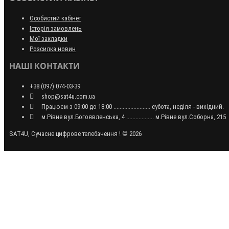
Особистий кабінет
Історія замовлень
Мої закладки
Розсилка новин
НАШІ КОНТАКТИ
+38 (097) 074-03-39
shop@sat4u.com.ua
Працюєм з 09:00 до 18:00 ........................ субота, неділя - вихідний.
м.Рівне вул.Богоявленська, 4 .................. м.Рівне вул.Соборна, 215
SAT4U, Сучасне цифрове телебачення ! © 2026