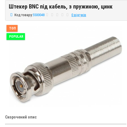
Штекер BNC під кабель, з пружиною, цинк
Штекер BNC під кабель, з пружиною, цинк
Код товару:
5500048
0 відгуків
ТОП
POPULAR
Скорочений опис