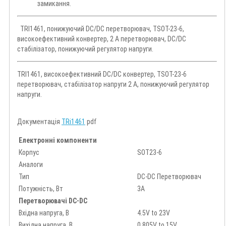
замикання.
TRI1461, понижуючий DC/DC перетворювач, TSOT-23-6,
високоефективний конвертер, 2 А перетворювач, DC/DC
стабілізатор, понижуючий регулятор напруги.
TRI1461, високоефективний DC/DC конвертер, TSOT-23-6
перетворювач, стабілізатор напруги 2 А, понижуючий регулятор
напруги.
Документація
TRi1461
pdf
Електронні компоненти
Корпус
SOT23-6
Аналоги
Тип
DC-DC Перетворювач
Потужність, Вт
3А
Перетворювачі DC-DC
Вхідна напруга, В
4.5V to 23V
Вихідна напруга, В
0.805V to 15V