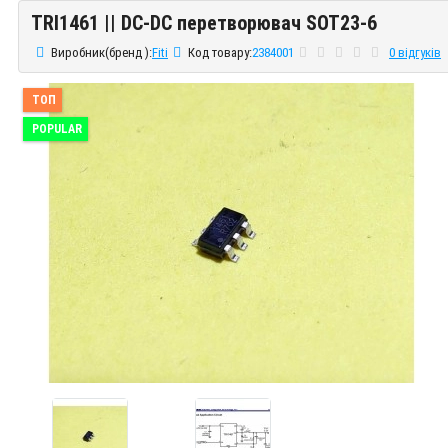
TRI1461 || DC-DC перетворювач SOT23-6
TRI1461 || DC-DC перетворювач SOT23-6
Виробник(бренд ):
Fiti
Код товару:
2384001
0 відгуків
ТОП
POPULAR