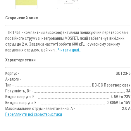
Скорочений опис
TRI1461 - компактний високоефективний понижуючий перетворювач
постійного струму з інтегрованим MOSFET, який забезпечує вихідний
струм до 2 А. Завдяки частоті роботи 600 кГц і сучасному режиму
керування струмом, цей чип...
Читати далі...
Характеристики
Корпус -
SOT23-6
Аналоги -
Тип -
DC-DC Перетворювач
Потужність, Вт -
3А
Вхідна напруга, В -
4.5V to 23V
Вихідна напруга, В -
0.805V to 15V
Максимальний струм навантаження, А -
2.0 А
Переглянути всі характеристики