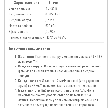
Характеристика
Значення
Вхідна напруга
4.5–23 В
Вихідна напруга
0.805–15 В
Вихідний струм
До 2 А
Частота роботи
600 кГц
Ефективність
До 92%
Температурний діапазон
-40°C до +85°C
Інструкція з використання
Живлення:
Підключіть напругу живлення у межах 4.5–23 В
до виводу VIN.
Вихідна напруга:
Використовуйте зовнішній резисторний
дільник для налаштування необхідного рівня вихідної
напруги.
Конденсатори:
Додайте 10 мкФ на вході (для усунення
шумів) та 47 мкФ на виході (для зменшення пульсацій).
Індуктивність:
Виберіть індуктивність на 4.7 мкГн із
максимальною струмовою ємністю не менше 2.5 А.
Захист:
Переконайтесь у правильному підключенні для
активного захисту від перевантаження та короткого