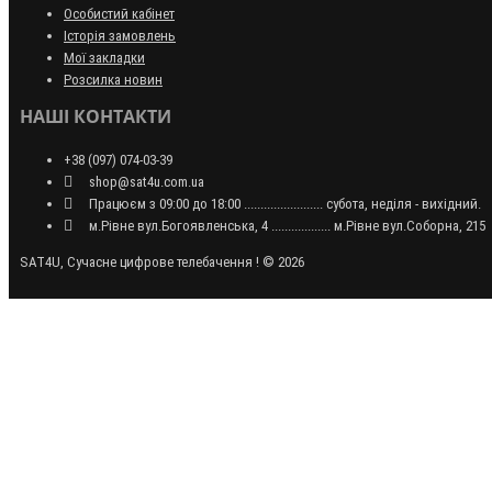
Особистий кабінет
Історія замовлень
Мої закладки
Розсилка новин
НАШІ КОНТАКТИ
+38 (097) 074-03-39
shop@sat4u.com.ua
Працюєм з 09:00 до 18:00 ........................ субота, неділя - вихідний.
м.Рівне вул.Богоявленська, 4 .................. м.Рівне вул.Соборна, 215
SAT4U, Сучасне цифрове телебачення ! © 2026