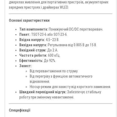
джерелах живлення для портативних пристроїв, акумуляторних
зарядних пристроях і драйверах WLED.
Основні характеристики
Тип компонента:
Понижуючий DC/DC перетворювач.
Пакет:
TSOT-23-6 або SOT-23-6.
Вхідна напруга:
4.5–23 В.
Вихідна напруга:
Регульована від 0.805 В до 15 В.
Вихідний струм:
До 2 А.
Частота роботи:
600 кГц.
Ефективність:
До 92%.
Захист:
Від перевантаження по струму.
Від перегріву з функцією автоматичного
відновлення.
Hiccup-режим для захисту від короткого замикання.
Швидкий перехідний відгук:
Забезпечує стабільну
роботу при змінному навантаженні.
Специфікації