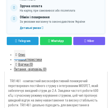
Зручна оплата
На картку, при самовивозі або післяплата
Обмін і повернення
За умовами магазину та законодавством України
Детальні умови
Telegram
WhatsApp
Viber
Опис
Характеристики
Відгуки (0)
Питання - відповідь (0)
TRI1461 - компактний високоефективний понижуючий
перетворювач постійного струму з інтегрованим MOSFET, який
забезпечує вихідний струм до 2 А. Завдяки частоті роботи 600
кГц і сучасному режиму керування струмом, цей чип пропонує
швидкий відгук на зміну навантаження та високу стабільність
роботи. TRI1461 ідеально підходить для використання в