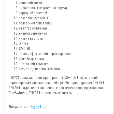
тепловий захист
високовольтне джерело струму
зарядний пристрій
резервне живлення
телевізійні приставки
адаптер живлення
енергозбереження
низька вартість
DIP-8B
SMD-8B
високоефективний перетворювач
офлайн додатки
частотний джиттер
захист від перевантаження
TNY264 для зарядних пристроїв, TinySwitch-II ефективний
перетворювач, низьковольтний офлайн перетворювач TNY264,
TNY264 в адаптерах живлення, енергоефективні перетворювачі
TinySwitch-II, TNY264 з тепловим захистом
Документація
tny264
pdf