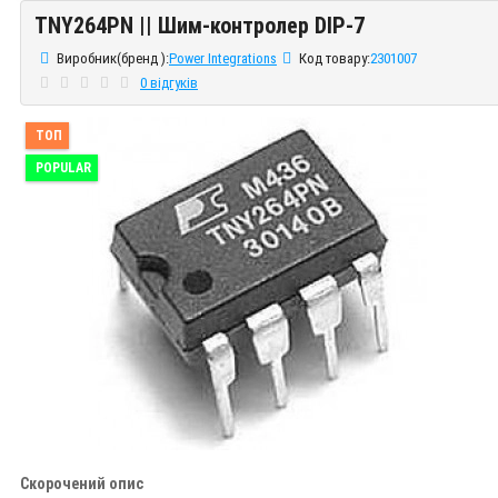
TNY264PN || Шим-контролер DIP-7
TNY264PN || Шим-контролер DIP-7
Виробник(бренд ):
Power Integrations
Код товару:
2301007
0 відгуків
ТОП
POPULAR
Скорочений опис