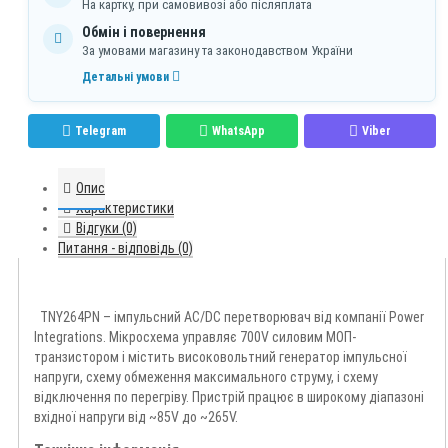
На картку, при самовивозі або післяплата
Обмін і повернення
За умовами магазину та законодавством України
Детальні умови
Telegram
WhatsApp
Viber
Опис
Характеристики
Відгуки (0)
Питання - відповідь (0)
TNY264PN – імпульсний AC/DC перетворювач від компанії Power
Integrations. Мікросхема управляє 700V силовим МОП-
транзистором і містить високовольтний генератор імпульсної
напруги, схему обмеження максимального струму, і схему
відключення по перегріву. Пристрій працює в широкому діапазоні
вхідної напруги від ~85V до ~265V.