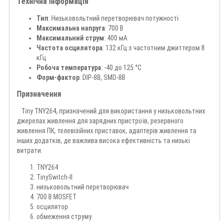
Технічна інформація
Тип
: Низьковольтний перетворювач потужності
Максимальна напруга
: 700 В
Максимальний струм
: 400 мА
Частота осцилятора
: 132 кГц з частотним джиттером 8
кГц
Робоча температура
: -40 до 125 °C
Форм-фактор
: DIP-8B, SMD-8B
Призначення
Tiny TNY264, призначений для використання у низьковольтних
джерелах живлення для зарядних пристроїв, резервного
живлення ПК, телевізійних приставок, адаптерів живлення та
інших додатків, де важлива висока ефективність та низькі
витрати.
TNY264
TinySwitch-II
низьковольтний перетворювач
700 В MOSFET
осцилятор
обмеження струму