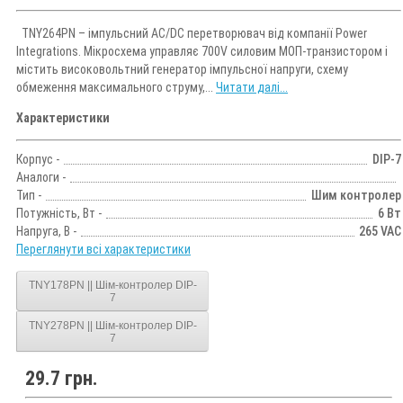
TNY264PN – імпульсний AC/DC перетворювач від компанії Power
Integrations. Мікросхема управляє 700V силовим МОП-транзистором і
містить високовольтний генератор імпульсної напруги, схему
обмеження максимального струму,...
Читати далі...
Характеристики
Корпус -
DIP-7
Аналоги -
Тип -
Шим контролер
Потужність, Вт -
6 Вт
Напруга, В -
265 VAC
Переглянути всі характеристики
TNY178PN || Шім-контролер DIP-
7
TNY278PN || Шім-контролер DIP-
7
29.7 грн.