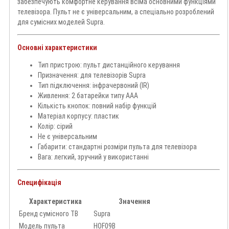
забезпечують комфортне керування всіма основними функціями
телевізора. Пульт не є універсальним, а спеціально розроблений
для сумісних моделей Supra.
Основні характеристики
Тип пристрою: пульт дистанційного керування
Призначення: для телевізорів Supra
Тип підключення: інфрачервоний (IR)
Живлення: 2 батарейки типу AAA
Кількість кнопок: повний набір функцій
Матеріал корпусу: пластик
Колір: сірий
Не є універсальним
Габарити: стандартні розміри пульта для телевізора
Вага: легкий, зручний у використанні
Специфікація
Характеристика
Значення
Бренд сумісного ТВ
Supra
Модель пульта
HOF09B