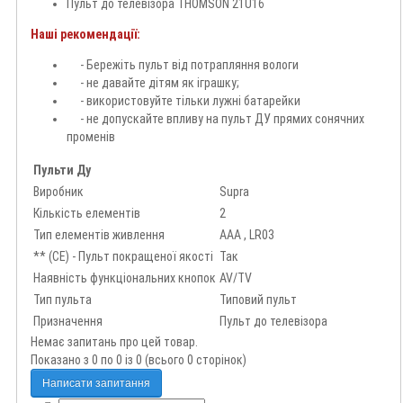
Пульт до телевізора THOMSON 21U16
Наші рекомендації:
- Бережіть пульт від потрапляння вологи
- не давайте дітям як іграшку;
- використовуйте тільки лужні батарейки
- не допускайте впливу на пульт ДУ прямих сонячних
променів
Пульти Ду
Виробник
Supra
Кількість елементів
2
Тип елементів живлення
AAA , LR03
** (CE) - Пульт покращеної якості
Так
Наявність функціональних кнопок
AV/TV
Тип пульта
Типовий пульт
Призначення
Пульт до телевізора
Немає запитань про цей товар.
Показано з 0 по 0 із 0 (всього 0 сторінок)
Написати запитання