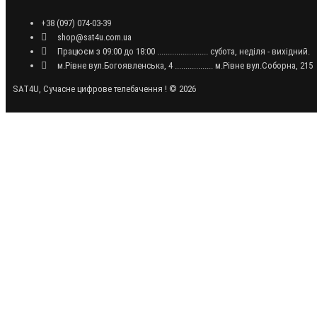
+38 (097) 074-03-39
shop@sat4u.com.ua
Працюєм з 09:00 до 18:00 ........................ субота, неділя - вихідний.
м.Рівне вул.Богоявленська, 4 .................. м.Рівне вул.Соборна, 215
SAT4U, Сучасне цифрове телебачення ! © 2026