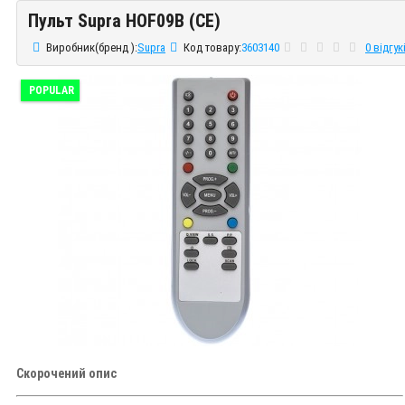
Пульт Supra HOF09B (CE)
Пульт Supra HOF09B (CE)
Виробник(бренд ):
Supra
Код товару:
3603140
0 відгук
POPULAR
Скорочений опис