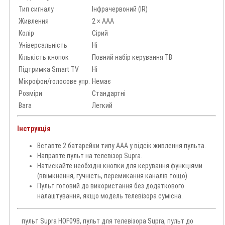
Тип сигналу
Інфрачервоний (IR)
Живлення
2 × AAA
Колір
Сірий
Універсальність
Ні
Кількість кнопок
Повний набір керування ТВ
Підтримка Smart TV
Ні
Мікрофон/голосове упр.
Немає
Розміри
Стандартні
Вага
Легкий
Інструкція
Вставте 2 батарейки типу AAA у відсік живлення пульта.
Направте пульт на телевізор Supra.
Натискайте необхідні кнопки для керування функціями
(ввімкнення, гучність, перемикання каналів тощо).
Пульт готовий до використання без додаткового
налаштування, якщо модель телевізора сумісна.
пульт Supra HOF09B, пульт для телевізора Supra, пульт до