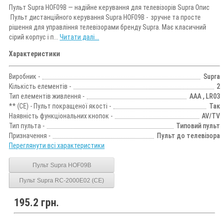
Пульт Supra HOF09B — надійне керування для телевізорів Supra Опис
Пульт дистанційного керування Supra HOF09B - зручне та просте
рішення для управління телевізорами бренду Supra. Має класичний
сірий корпус і п...
Читати далі...
Характеристики
Виробник -
Supra
Кількість елементів -
2
Тип елементів живлення -
AAA , LR03
** (CE) - Пульт покращеної якості -
Так
Наявність функціональних кнопок -
AV/TV
Тип пульта -
Типовий пульт
Призначення -
Пульт до телевізора
Переглянути всі характеристики
Пульт Supra HOF09B
Пульт Supra RC-2000E02 (CE)
195.2 грн.