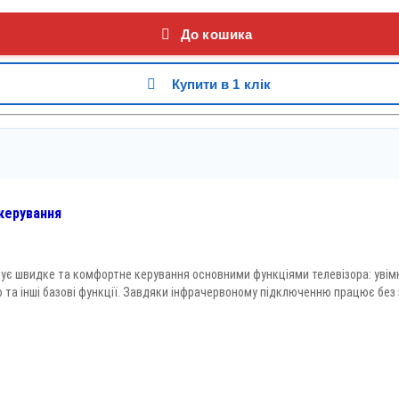
До кошика
Купити в 1 клік
 керування
ечує швидке та комфортне керування основними функціями телевізора: увім
 та інші базові функції. Завдяки інфрачервоному підключенню працює без 
WhatsApp