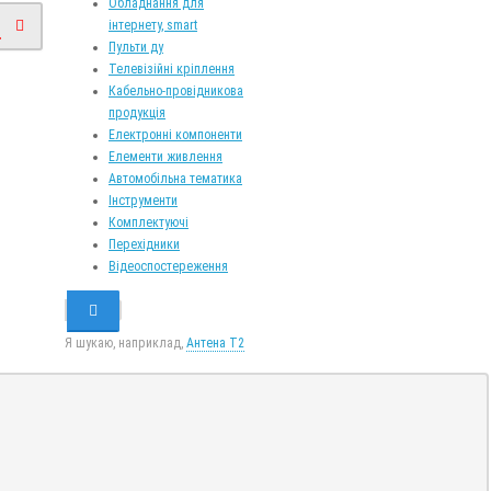
Обладнання для
інтернету, smart
.
Пульти ду
Телевізійні кріплення
Кабельно-провідникова
продукція
Електронні компоненти
Елементи живлення
Автомобільна тематика
Інструменти
Комплектуючі
Перехідники
Відеоспостереження
Я шукаю, наприклад,
Антена Т2