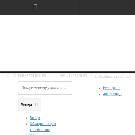
Порівняння товарів (0)
Мої Закладки (0)
Особистий кабінет
Реєстрація
Авторизація
Всюди
Всюди
Обладнання для
телебачення