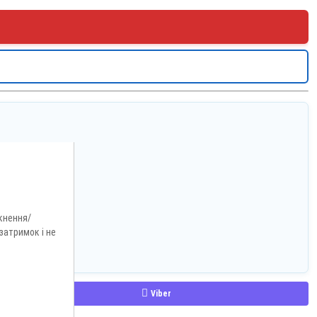
кнення/
затримок і не
Viber