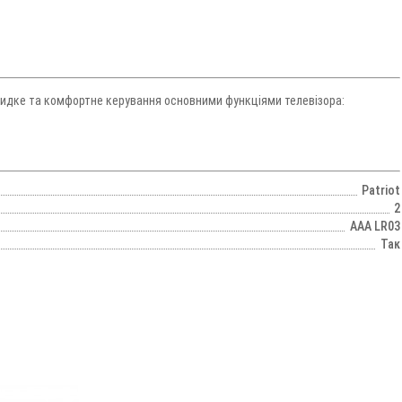
 швидке та комфортне керування основними функціями телевізора:
Patriot
2
AAA LR03
Так