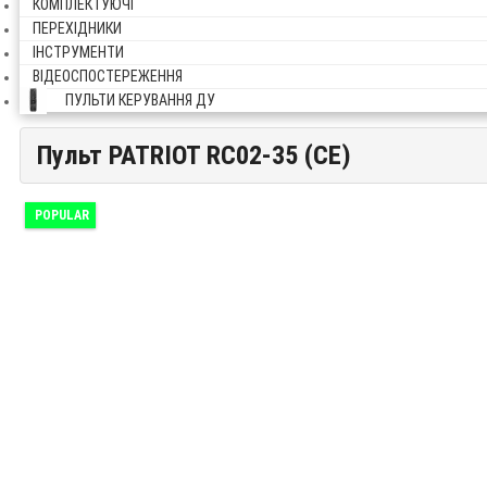
КОМПЛЕКТУЮЧІ
ПЕРЕХІДНИКИ
ІНСТРУМЕНТИ
ВІДЕОСПОСТЕРЕЖЕННЯ
ПУЛЬТИ КЕРУВАННЯ ДУ
Пульт PATRIOT RC02-35 (CE)
Пульт PATRIOT RC02-35 (CE)
POPULAR