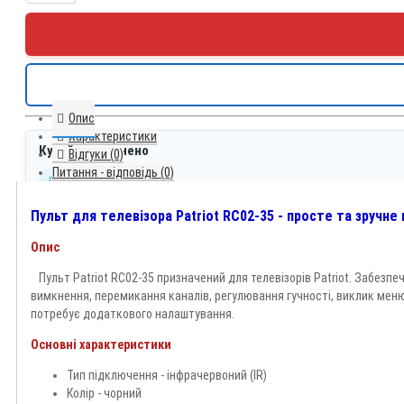
Опис
Характеристики
Купуйте впевнено
Відгуки (0)
Питання - відповідь (0)
Швидка відправка
Оплата до 13:00 - відправлення цього ж робочого дня
Доставка по Україні
Пульт для телевізора Patriot RC02-35 - просте та зручне
Нова пошта
Опис
Зручна оплата
На картку, при самовивозі або післяплата
Пульт Patriot RC02-35 призначений для телевізорів Patriot. Забезп
Обмін і повернення
вимкнення, перемикання каналів, регулювання гучності, виклик меню
За умовами магазину та законодавством України
потребує додаткового налаштування.
Детальні умови
Основні характеристики
Telegram
Тип підключення - інфрачервоний (IR)
Колір - чорний