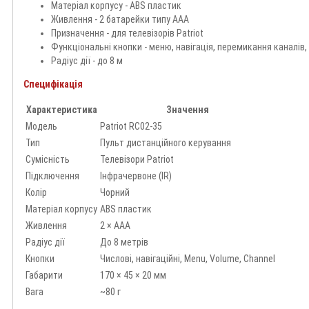
Матеріал корпусу - ABS пластик
Живлення - 2 батарейки типу AAA
Призначення - для телевізорів Patriot
Функціональні кнопки - меню, навігація, перемикання каналів,
Радіус дії - до 8 м
Специфікація
Характеристика
Значення
Модель
Patriot RC02-35
Тип
Пульт дистанційного керування
Сумісність
Телевізори Patriot
Підключення
Інфрачервоне (IR)
Колір
Чорний
Матеріал корпусу
ABS пластик
Живлення
2 × AAA
Радіус дії
До 8 метрів
Кнопки
Числові, навігаційні, Menu, Volume, Channel
Габарити
170 × 45 × 20 мм
Вага
~80 г