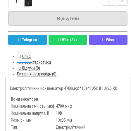
Відсутній
Telegram
WhatsApp
Viber
Опис
Характеристики
Відгуки (0)
Питання - відповідь (0)
Електролітичний конденсатор 4700мкф*10в*105С || 13x25 RD
Конденсатори
Номінальна ємність, мкф
4700 мкф
Номінальна напруга, В
10В
Розміри, мм
13х35 мм
Тип
Електролітичний