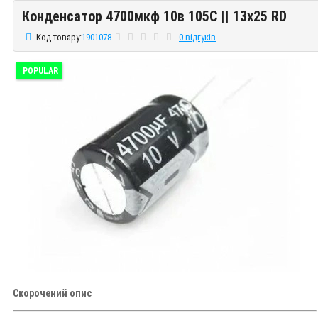
Конденсатор 4700мкф 10в 105С || 13x25 RD
Конденсатор 4700мкф 10в 105С || 13x25 RD
Код товару:
1901078
0 відгуків
POPULAR
Скорочений опис