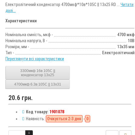
Електролітичний конденсатор 4700мкф*10в*105С || 13x25 RD ...
Читати
далі...
Характеристики
Номінальна ємність, мкф -
4700 мкф
Номінальна напруга, В -
10В
Розміри, мм -
13х35 мм
Тип -
Електролітичний
Переглянути всі характеристики
3300мкф 16в 105С ||
конденсатор 13x25
4700мкф 6.3в 105С || 13x31
20.6 грн.
Код товару:
1901078
Наявність:
Очікується 2-3 дня
0