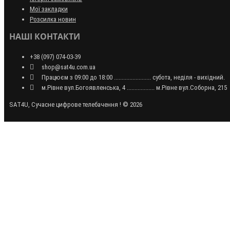
Мої закладки
Розсилка новин
НАШІ КОНТАКТИ
+38 (097) 074-03-39
shop@sat4u.com.ua
Працюєм з 09:00 до 18:00 ........................ субота, неділя - вихідний.
м.Рівне вул.Богоявленська, 4 .................. м.Рівне вул.Соборна, 215
SAT4U, Сучасне цифрове телебачення ! © 2026