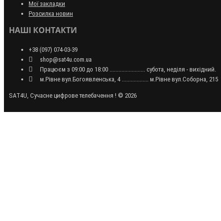
Мої закладки
Розсилка новин
НАШІ КОНТАКТИ
+38 (097) 074-03-39
shop@sat4u.com.ua
Працюєм з 09:00 до 18:00 ........................ субота, неділя - вихідний.
м.Рівне вул.Богоявленська, 4 .................. м.Рівне вул.Соборна, 215
SAT4U, Сучасне цифрове телебачення ! © 2026