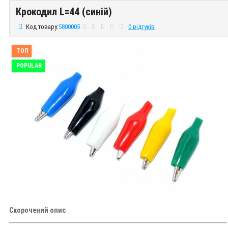
Крокодил L=44 (синій)
Крокодил L=44 (синій)
Код товару:
5800005
0 відгуків
ТОП
POPULAR
Скорочений опис