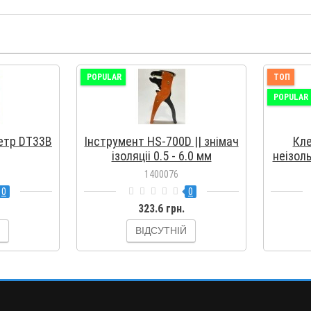
POPULAR
ТОП
POPULAR
етр DT33B
Інструмент HS-700D || знімач
Кле
ізоляціі 0.5 - 6.0 мм
неізол
1400076
0
0
323.6 грн.
ВІДСУТНІЙ