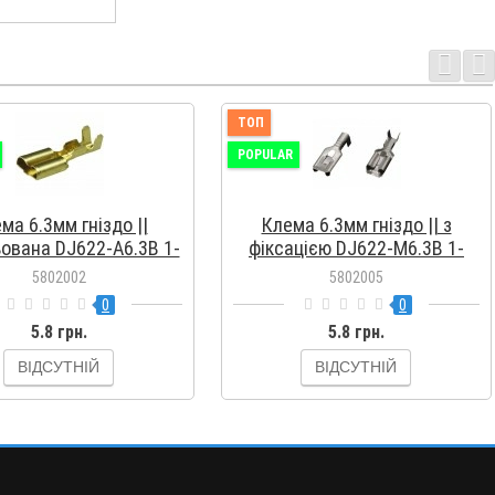
ТОП
POPULAR
ма 6.3мм гніздо ||
Клема 6.3мм гніздо || з
ьована DJ622-A6.3B 1-
фіксацією DJ622-M6.3B 1-
1.5мм²
1.5мм²
5802002
5802005
0
0
5.8 грн.
5.8 грн.
ВІДСУТНІЙ
ВІДСУТНІЙ