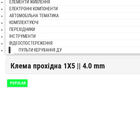
ЕЛЕМЕНТИ ЖИВЛЕННЯ
ЕЛЕКТРОННІ КОМПОНЕНТИ
АВТОМОБІЛЬНА ТЕМАТИКА
КОМПЛЕКТУЮЧІ
ПЕРЕХІДНИКИ
ІНСТРУМЕНТИ
ВІДЕОСПОСТЕРЕЖЕННЯ
ПУЛЬТИ КЕРУВАННЯ ДУ
Клема прохідна 1X5 || 4.0 mm
Клема прохідна 1X5 || 4.0 mm
POPULAR