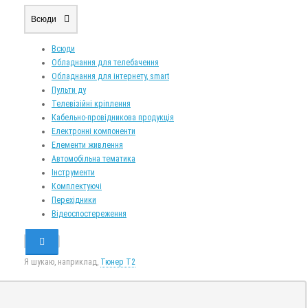
Всюди
Всюди
Обладнання для телебачення
Обладнання для інтернету, smart
Пульти ду
Телевізійні кріплення
Кабельно-провідникова продукція
Електронні компоненти
Елементи живлення
Автомобільна тематика
Інструменти
Комплектуючі
Перехідники
Відеоспостереження
Я шукаю, наприклад,
Тюнер T2