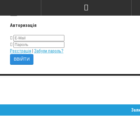
×
Авторизація
Реєстрація
|
Забули пароль?
Залишайте 