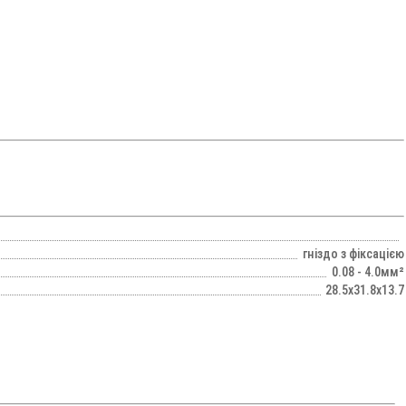
гніздо з фіксацією
0.08 - 4.0мм²
28.5х31.8х13.7