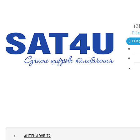
+3
Зам
Tele
АНТЕНИ DVB-Т2