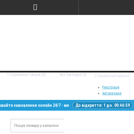
Порівняння товарів (0)
Мої Закладки (0)
Особистий кабінет
Реєстрація
Авторизація
замовлення онлайн 24/7 - ми зв’яжемося з вами у робочий час • Достав
До відкриття:
1 дн. 00:46:58