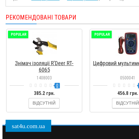
РЕКОМЕНДОВАНІ ТОВАРИ
POPULAR
POPULAR
Знімач ізоляції R'Deer RT-
Цифровий мультим
6065
1408003
0500041
0
385.2 грн.
456.8 грн.
ВІДСУТНІЙ
ВІДСУТНІЙ
sat4u.com.ua