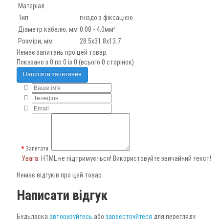
Матеріал
Тип
гніздо з фіксацією
Діаметр кабелю, мм
0.08 - 4.0мм²
Розміри, мм
28.5х31.8х13.7
Немає запитань про цей товар.
Показано з 0 по 0 із 0 (всього 0 сторінок)
Написати запитання
Запитати:
Увага
: HTML не підтримується! Використовуйте звичайний текст!
Немає відгуків про цей товар.
Написати відгук
Будьласка
авторизуйтесь
або
зареєструйтеся
для перегляду