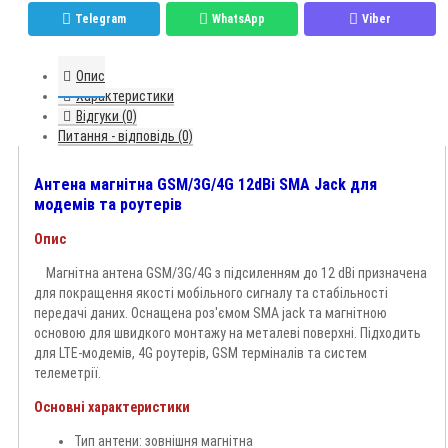
Telegram
WhatsApp
Viber
Опис
Характеристики
Відгуки (0)
Питання - відповідь (0)
Антена магнітна GSM/3G/4G 12dBi SMA Jack для
модемів та роутерів
Опис
Магнітна антена GSM/3G/4G з підсиленням до 12 dBi призначена
для покращення якості мобільного сигналу та стабільності
передачі даних. Оснащена роз'ємом SMA jack та магнітною
основою для швидкого монтажу на металеві поверхні. Підходить
для LTE-модемів, 4G роутерів, GSM терміналів та систем
телеметрії.
Основні характеристики
Тип антени: зовнішня магнітна