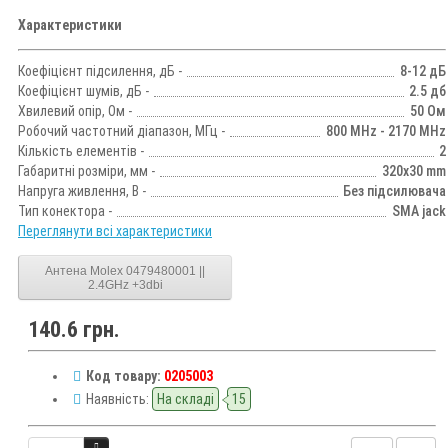
Характеристики
Коефіцієнт підсилення, дБ -
8-12 дБ
Коефіцієнт шумів, дБ -
2.5 дб
Хвилевий опір, Ом -
50 Ом
Робочий частотний діапазон, МГц -
800 MHz - 2170 MHz
Кількість елементів -
2
Габаритні розміри, мм -
320х30 mm
Напруга живлення, В -
Без підсилювача
Тип конектора -
SMA jack
Переглянути всі характеристики
Антена Molex 0479480001 ||
2.4GHz +3dbi
140.6 грн.
Код товару:
0205003
Наявність:
На складі
15