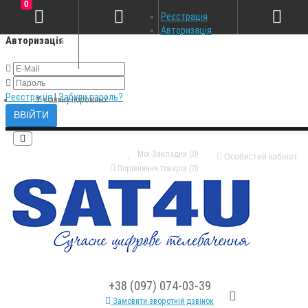
0
×
Реєстрація
Авторизація
Авторизація
Реєстрація
|
Забули пароль?
У кошику порожньо!
Мої Закладки (0)
Особистий кабінет
Порівняння товарів (0)
+38 (097) 074-03-39
Замовити зворотній дзвінок