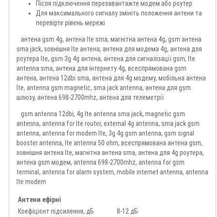
Після підключення перезавантажте модем або роутер
Для максимального сигналу змініть положення антени та
перевірте рівень мережі
антена gsm 4g, антена lte sma, магнітна антена 4g, gsm антена
sma jack, зовнішня lte антена, антена для модема 4g, антена для
роутера lte, gsm 3g 4g антена, антена для сигналізації gsm, lte
antenna sma, антена для інтернету 4g, всеспрямована gsm
антена, антена 12dbi sma, антена для 4g модему, мобільна антена
lte, antenna gsm magnetic, sma jack antenna, антена для gsm
шлюзу, антена 698-2700mhz, антена для телеметрії
gsm antenna 12dbi, 4g lte antenna sma jack, magnetic gsm
antenna, antenna for lte router, external 4g antenna, sma jack gsm
antenna, antenna for modem lte, 3g 4g gsm antenna, gsm signal
booster antenna, lte antenna 50 ohm, всеспрямована антена gsm,
зовнішня антена lte, магнітна антена sma, антена для 4g роутера,
антена gsm модем, antenna 698-2700mhz, antenna for gsm
terminal, antenna for alarm system, mobile internet antenna, antenna
lte modem
Антени ефірні
Коефіцієнт підсилення, дБ
8-12 дБ