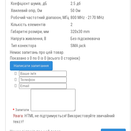
Коефіцієнт шумів, дБ
2.5 дб
Хвилевий опір, Ом
50 Ом
Робочий частотний діапазон, МГц
800 MHz - 2170 MHz
Кількість елементів
2
Габаритні розміри, мм
320х30 mm
Напруга живлення, В
Без підсилювача
Тип конектора
SMA jack
Немає запитань про цей товар.
Показано з 0 по 0 із 0 (всього 0 сторінок)
Написати запитання
Запитати:
Увага
: HTML не підтримується! Використовуйте звичайний
текст!