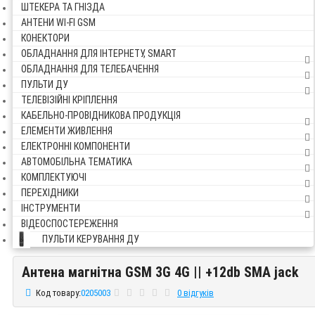
ШТЕКЕРА ТА ГНІЗДА
АНТЕНИ WI-FI GSM
КОНЕКТОРИ
ОБЛАДНАННЯ ДЛЯ ІНТЕРНЕТУ, SMART
ОБЛАДНАННЯ ДЛЯ ТЕЛЕБАЧЕННЯ
ПУЛЬТИ ДУ
ТЕЛЕВІЗІЙНІ КРІПЛЕННЯ
КАБЕЛЬНО-ПРОВІДНИКОВА ПРОДУКЦІЯ
ЕЛЕМЕНТИ ЖИВЛЕННЯ
ЕЛЕКТРОННІ КОМПОНЕНТИ
АВТОМОБІЛЬНА ТЕМАТИКА
КОМПЛЕКТУЮЧІ
ПЕРЕХІДНИКИ
ІНСТРУМЕНТИ
ВІДЕОСПОСТЕРЕЖЕННЯ
ПУЛЬТИ КЕРУВАННЯ ДУ
Антена магнітна GSM 3G 4G || +12db SMA jack
Антена магнітна GSM 3G 4G || +12db SMA jack
Код товару:
0205003
0 відгуків