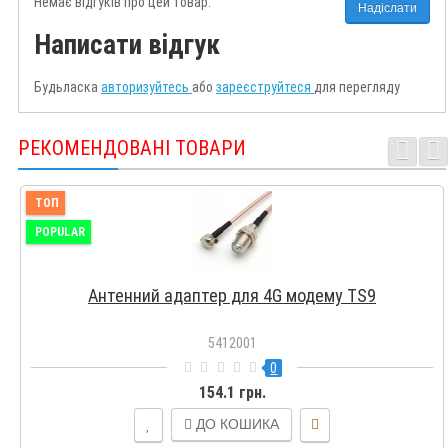
Немає відгуків про цей товар.
Надіслати
Написати відгук
Будьласка
авторизуйтесь
або
зареєструйтеся
для перегляду
РЕКОМЕНДОВАНІ ТОВАРИ
ТОП
POPULAR
Антенний адаптер для 4G модему TS9
5412001
0
154.1 грн.
ДО КОШИКА