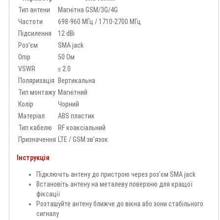
Тип антени
Магнітна GSM/3G/4G
Частоти
698-960 МГц / 1710-2700 МГц
Підсилення
12 dBi
Роз'єм
SMA jack
Опір
50 Ом
VSWR
≤ 2.0
Поляризація
Вертикальна
Тип монтажу
Магнітний
Колір
Чорний
Матеріал
ABS пластик
Тип кабелю
RF коаксіальний
Призначення
LTE / GSM зв'язок
Інструкція
Підключіть антену до пристрою через роз'єм SMA jack
Встановіть антену на металеву поверхню для кращої
фіксації
Розташуйте антену ближче до вікна або зони стабільного
сигналу