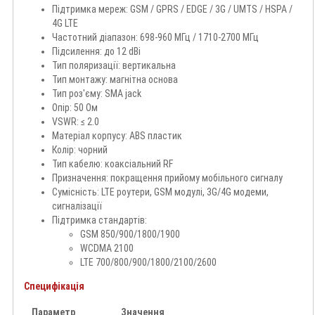
Підтримка мереж: GSM / GPRS / EDGE / 3G / UMTS / HSPA /
4G LTE
Частотний діапазон: 698-960 МГц / 1710-2700 МГц
Підсилення: до 12 dBi
Тип поляризації: вертикальна
Тип монтажу: магнітна основа
Тип роз'єму: SMA jack
Опір: 50 Ом
VSWR: ≤ 2.0
Матеріал корпусу: ABS пластик
Колір: чорний
Тип кабелю: коаксіальний RF
Призначення: покращення прийому мобільного сигналу
Сумісність: LTE роутери, GSM модулі, 3G/4G модеми,
сигналізації
Підтримка стандартів:
GSM 850/900/1800/1900
WCDMA 2100
LTE 700/800/900/1800/2100/2600
Специфікація
Параметр
Значення