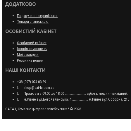
ДОДАТКОВО
Подарункові сертифікати
Товари зі знижкою
ОСОБИСТИЙ КАБІНЕТ
Особистий кабінет
Історія замовлень
Мої закладки
Розсилка новин
НАШІ КОНТАКТИ
+38 (097) 074-03-39
shop@sat4u.com.ua
Працюєм з 09:00 до 18:00 ........................ субота, неділя - вихідний.
м.Рівне вул.Богоявленська, 4 .................. м.Рівне вул.Соборна, 215
SAT4U, Сучасне цифрове телебачення ! © 2026