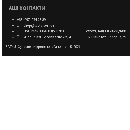
НАШІ КОНТАКТИ
+38 (097) 074-03-39
shop@sat4u.com.ua
Працюєм з 09:00 до 18:00 ........................ субота, неділя - вихідний.
м.Рівне вул.Богоявленська, 4 .................. м.Рівне вул.Соборна, 215
SAT4U, Сучасне цифрове телебачення ! © 2026