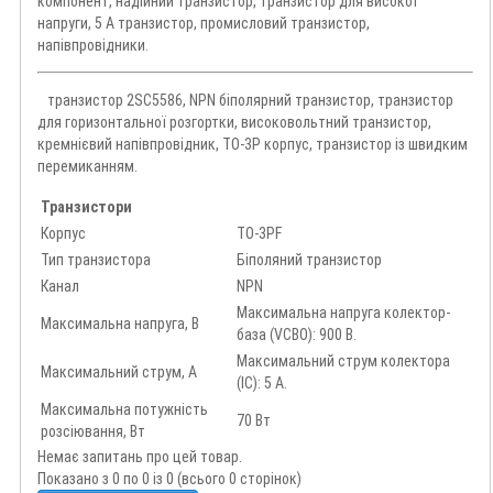
компонент, надійний транзистор, транзистор для високої
напруги, 5 А транзистор, промисловий транзистор,
напівпровідники.
транзистор 2SC5586, NPN біполярний транзистор, транзистор
для горизонтальної розгортки, високовольтний транзистор,
кремнієвий напівпровідник, TO-3P корпус, транзистор із швидким
перемиканням.
Транзистори
Корпус
TO-3PF
Тип транзистора
Біполяний транзистор
Канал
NPN
Максимальна напруга колектор-
Максимальна напруга, В
база (VCBO): 900 В.
Максимальний струм колектора
Максимальний струм, А
(IC): 5 А.
Максимальна потужність
70 Вт
розсіювання, Вт
Немає запитань про цей товар.
Показано з 0 по 0 із 0 (всього 0 сторінок)