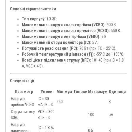
Основні характеристики
Тип корпусу:
TO-3P.
Максимальна напруга колектор-база (VCBO):
900 В.
Максимальна напруга колектор-емітер (VCEO):
550 В.
Максимальна напруга емітер-база (VEBO):
9 В.
Максимальний струм колектора (IC):
5 А.
Потужність розсіювання (PC):
70 Вт (при TC = 25°C).
Робочий температурний діапазон (Tj):
-55°C до +150°C.
Коефіцієнт підсилення струму (hFE):
10–40 (при IC = 1.8
А, VCE = 4 В).
Специфікації
Параметр
Умови
Мінімум
Типове
Максимум
Одиниця
Напруга
IC = 30
550
В
пробою VCEO
мА, IB = 0
Струм витоку
VCB = 800
100
μА
ICBO
В, IE = 0
Напруга
IC = 1.8 А,
насичення
0.5
В