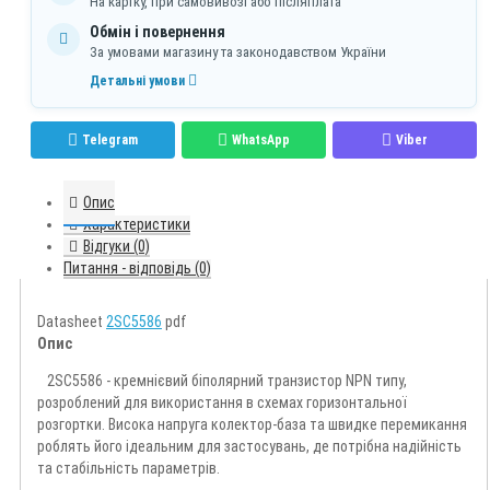
На картку, при самовивозі або післяплата
Обмін і повернення
За умовами магазину та законодавством України
Детальні умови
Telegram
WhatsApp
Viber
Опис
Характеристики
Відгуки (0)
Питання - відповідь (0)
Datasheet
2SC5586
pdf
Опис
2SC5586 - кремнієвий біполярний транзистор NPN типу,
розроблений для використання в схемах горизонтальної
розгортки. Висока напруга колектор-база та швидке перемикання
роблять його ідеальним для застосувань, де потрібна надійність
та стабільність параметрів.