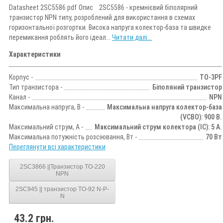
Datasheet 2SC5586 pdf Опис 2SC5586 - кремнієвий біполярний
транзистор NPN типу, розроблений для використання в схемах
горизонтальної розгортки. Висока напруга колектор-база та швидке
перемикання роблять його ідеал...
Читати далі...
Характеристики
Корпус -
TO-3PF
Тип транзистора -
Біполяний транзистор
Канал -
NPN
Максимальна напруга, В -
Максимальна напруга колектор-база
(VCBO): 900 В.
Максимальний струм, А -
Максимальний струм колектора (IC): 5 А.
Максимальна потужність розсіювання, Вт -
70 Вт
Переглянути всі характеристики
2SC3866 ||Транзистор TO-220
NPN
2SC945 || транзистор TO-92 N-P-
N
43.2 грн.