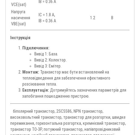
IB = 0.36 А
VCE(sat)
Напруга
IC = 1.8 А,
насичення
1.2
В
IB = 0.36 А
VBE(sat)
Інструкція
Підключення:
Вивід 1: База.
Вивід 2: Колектор.
Вивід 3: Емітер.
Монтаж:
Транзистор має бути встановлений на
тепловідведення для забезпечення ефективного
розсіювання тепла.
Експлуатація:
Дотримуйтесь зазначених параметрів для
запобігання пошкодженню пристрою.
біполярний транзистор, 2SC5586, NPN транзистор,
високовольтний транзистор, транзистор для розгортки, швидке
перемикання, горизонтальна розгортка, кремнієвий транзистор,
транзистор TO-3P, потужний транзистор, напівпровідниковий