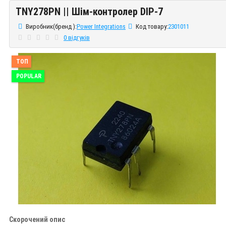
TNY278PN || Шім-контролер DIP-7
TNY278PN || Шім-контролер DIP-7
Виробник(бренд ):
Power Integrations
Код товару:
2301011
0 відгуків
ТОП
POPULAR
Скорочений опис