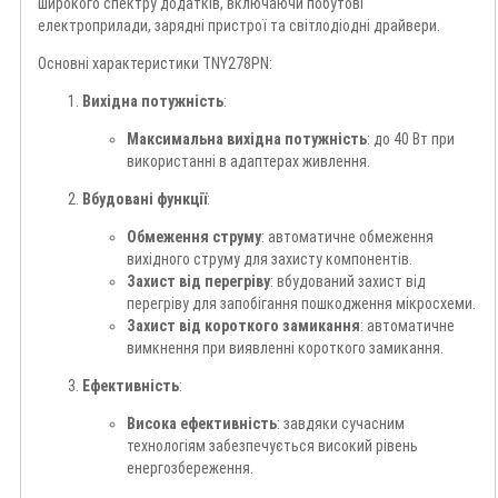
широкого спектру додатків, включаючи побутові
електроприлади, зарядні пристрої та світлодіодні драйвери.
Основні характеристики TNY278PN:
Вихідна потужність
:
Максимальна вихідна потужність
: до 40 Вт при
використанні в адаптерах живлення.
Вбудовані функції
:
Обмеження струму
: автоматичне обмеження
вихідного струму для захисту компонентів.
Захист від перегріву
: вбудований захист від
перегріву для запобігання пошкодження мікросхеми.
Захист від короткого замикання
: автоматичне
вимкнення при виявленні короткого замикання.
Ефективність
:
Висока ефективність
: завдяки сучасним
технологіям забезпечується високий рівень
енергозбереження.