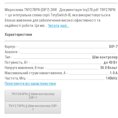
Мікросхема TNY278PN (DIP7) 28W Документація tny278 pdf TNY278PN
— це інтегральна схема серії TinySwitch-III, яка використовується в
блоках живлення для забезпечення високої ефективності та
надійності роботи. Ця мік...
Читати далі...
Характеристики
Корпус -
DIP-7
Аналоги -
Тип -
Шім контролер
Потужність, Вт -
до 40 Вт
Напруга живлення, В max -
30.0 Вольт
Максимальний струм навантаження, А -
1.0 А
Частота, Мгц -
140kHz
Переглянути всі характеристики
TNY264PN || Шим-контролер
DIP-7
TNY176PN || Шім-контролер DIP-
7