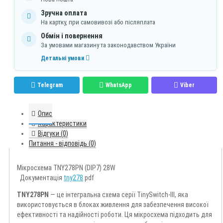
Зручна оплата
На картку, при самовивозі або післяплата
Обмін і повернення
За умовами магазину та законодавством України
Детальні умови
Telegram
WhatsApp
Viber
Опис
Характеристики
Відгуки (0)
Питання - відповідь (0)
Мікросхема TNY278PN (DIP7) 28W
Документація
tny278
pdf
TNY278PN
— це інтегральна схема серії TinySwitch-III, яка
використовується в блоках живлення для забезпечення високої
ефективності та надійності роботи. Ця мікросхема підходить для