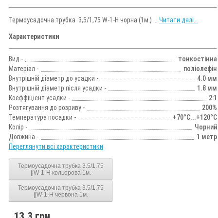
Термоусадочна трубка 3,5/1,75 W-1-H чорна (1м.) ...
Читати далі...
Характеристики
Вид -
тонкостінна
Матеріал -
поліолефін
Внутрішній діаметр до усадки -
4.0 мм
Внутрішній діаметр після усадки -
1.8 мм
Коеффіціент усадки -
2:1
Розтягування до розриву -
200%
Температура посадки -
+70°C...+120°C
Колір -
Чорний
Довжина -
1 метр
Переглянути всі характеристики
Термоусадочна трубка 3.5/1.75
||W-1-H кольорова 1м.
Термоусадочна трубка 3.5/1.75
||W-1-H червона 1м.
13.3 грн.