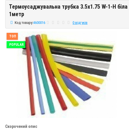
Термоусаджувальна трубка 3.5х1.75 W-1-H біла
Термоусаджувальна трубка 3.5х1.75 W-1-H біла 1метр
1метр
Код товару:
4600016
0 відгуків
ТОП
POPULAR
Скорочений опис