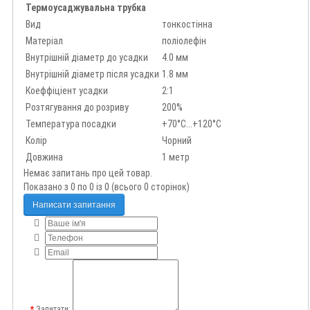
Термоусаджувальна трубка
Вид
тонкостінна
Матеріал
поліолефін
Внутрішній діаметр до усадки
4.0 мм
Внутрішній діаметр після усадки
1.8 мм
Коеффіціент усадки
2:1
Розтягування до розриву
200%
Температура посадки
+70°C...+120°C
Колір
Чорний
Довжина
1 метр
Немає запитань про цей товар.
Показано з 0 по 0 із 0 (всього 0 сторінок)
Написати запитання
Запитати: