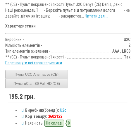
** (CE) - Пульт покращеної якості Пульт U2C Denys (CE) Denis, деніс
Наші рекомендації: - Бережіть пульт від потрапляння вологи - не
давайте дітям як іграшку; - використов...
Читати далі...
Характеристики
Виробник -
U2C
Кількість елементів -
2
Тип елементів живлення -
AAA , LR03
** (CE) - Пульт покращеної якості -
Так
Переглянути всі характеристики
Пульт U2C Alternative (CE)
Пульт uClan B6 Full HD (CE)
195.2 грн.
Виробник(бренд ):
U2c
Код товару:
3602122
Наявність:
На складі
8