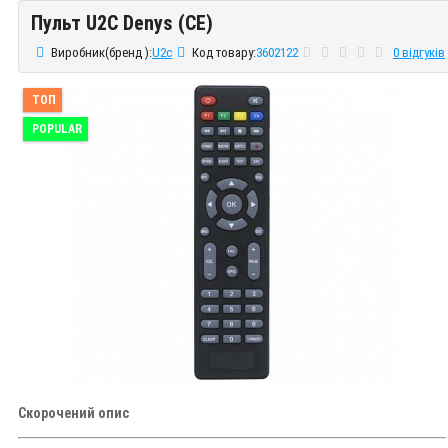
Пульт U2C Denys (CE)
Пульт U2C Denys (CE)
Виробник(бренд ):
U2c
Код товару:
3602122
0 відгуків
ТОП
POPULAR
Скорочений опис