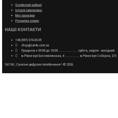
Особистий кабінет
Історія замовлень
Мої закладки
Розсилка новин
НАШІ КОНТАКТИ
+38 (097) 074-03-39
shop@sat4u.com.ua
Працюєм з 09:00 до 18:00 ........................ субота, неділя - вихідний.
м.Рівне вул.Богоявленська, 4 .................. м.Рівне вул.Соборна, 215
SAT4U, Сучасне цифрове телебачення ! © 2026