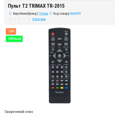
Пульт T2 TRIMAX TR-2015
Пульт T2 TRIMAX TR-2015
Виробник(бренд ):
Trimax
Код товару:
3605078
0 відгуків
ТОП
POPULAR
Скорочений опис