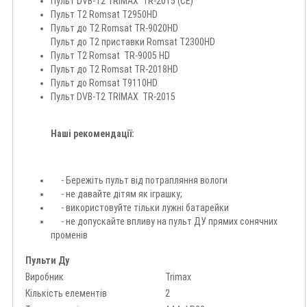
Пульт DVB-T2 TRIMAX TR-2015 (CE)
Пульт Т2 Romsat T2950HD
Пульт до Т2 Romsat TR-9020HD
Пульт до Т2 приставки Romsat T2300HD
Пульт Т2 Romsat TR-9005 HD
Пульт до Т2 Romsat TR-2018HD
Пульт до Romsat T9110HD
Пульт DVB-T2 TRIMAX TR-2015
Наші рекомендації:
- Бережіть пульт від потрапляння вологи
- не давайте дітям як іграшку;
- використовуйте тільки лужні батарейки
- не допускайте впливу на пульт ДУ прямих сонячних
променів
Пульти Ду
Виробник
Trimax
Кількість елементів
2