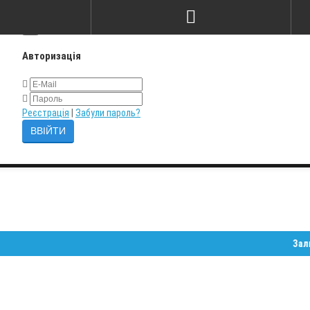
×
Авторизація
Реєстрація
|
Забули пароль?
Залишайте 