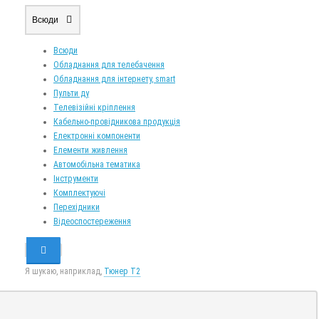
Всюди
Всюди
Обладнання для телебачення
Обладнання для інтернету, smart
Пульти ду
Телевізійні кріплення
Кабельно-провідникова продукція
Електронні компоненти
Елементи живлення
Автомобільна тематика
Інструменти
Комплектуючі
Перехідники
Відеоспостереження
Я шукаю, наприклад,
Тюнер T2