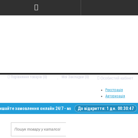
Порівняння товарів (0)
Мої Закладки (0)
Особистий кабінет
Реєстрація
Авторизація
замовлення онлайн 24/7 - ми зв’яжемося з вами у робочий час • Доста
До відкриття:
1 дн. 00:30:46