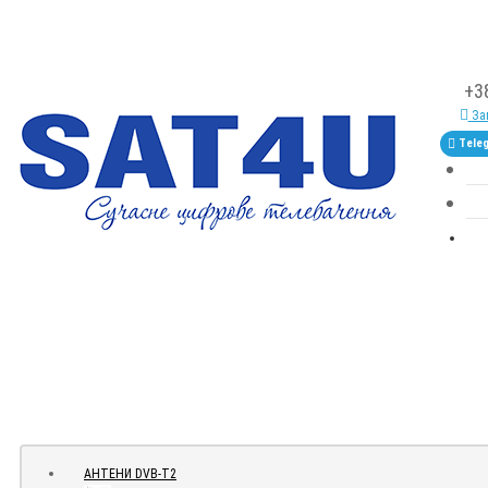
+3
Зам
Tele
АНТЕНИ DVB-Т2