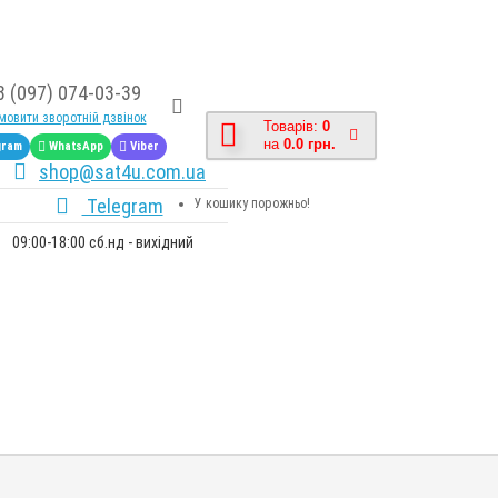
8 (097) 074-03-39
овити зворотній дзвінок
Товарів:
0
на
0.0 грн.
gram
WhatsApp
Viber
shop@sat4u.com.ua
Telegram
У кошику порожньо!
09:00-18:00 сб.нд - вихідний