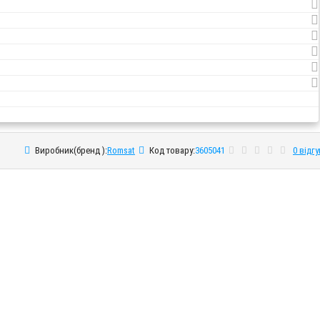
Виробник(бренд ):
Romsat
Код товару:
3605041
0 відгу