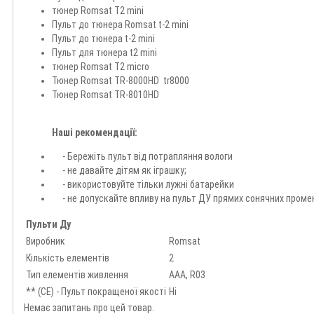
тюнер Romsat T2 mini
Пульт до тюнера Romsat t-2 mini
Пульт до тюнера t-2 mini
Пульт для тюнера t2 mini
тюнер Romsat T2 micro
Тюнер Romsat TR-8000HD tr8000
Тюнер Romsat TR-8010HD
Наші рекомендації:
- Бережіть пульт від потрапляння вологи
- не давайте дітям як іграшку;
- використовуйте тільки лужні батарейки
- не допускайте впливу на пульт ДУ прямих сонячних проме
Пульти Ду
Виробник
Romsat
Кількість елементів
2
Тип елементів живлення
AAA, R03
** (CE) - Пульт покращеної якості
Ні
Немає запитань про цей товар.