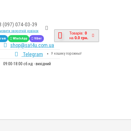
8 (097) 074-03-39
овити зворотній дзвінок
Товарів:
0
на
0.0 грн.
gram
WhatsApp
Viber
shop@sat4u.com.ua
Telegram
У кошику порожньо!
09:00-18:00 сб.нд - вихідний