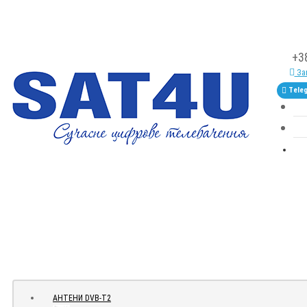
+3
Зам
Tele
АНТЕНИ DVB-Т2