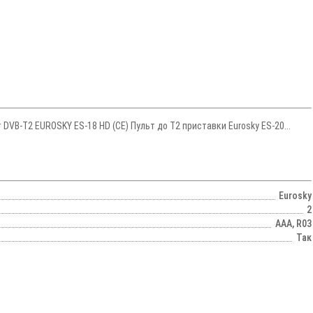
 DVB-T2 EUROSKY ES-18 HD (CE) Пульт до Т2 приставки Eurosky ES-20...
Eurosky
2
AAA, R03
Так