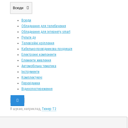
Всюди
Всюди
Обладнання для телебачення
Обладнання для інтернету, smart
Пульти ду
Телевізійні кріплення
Кабельно-провідникова продукція
Електронні компоненти
Елементи живлення
Автомобільна тематика
Інструменти
Комплектуючі
Перехідники
Відеоспостереження
Я шукаю, наприклад,
Тюнер T2