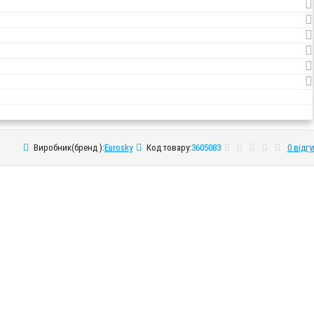
Виробник(бренд ):
Eurosky
Код товару:
3605083
0 відгу