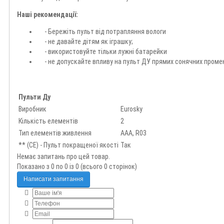
Детальні умови
Наші рекомендації:
Telegram
- Бережіть пульт від потрапляння вологи
- не давайте дітям як іграшку;
- використовуйте тільки лужні батарейки
- не допускайте впливу на пульт ДУ прямих сонячних проме
Пульти Ду
Виробник
Eurosky
Кількість елементів
2
Тип елементів живлення
AAA, R03
** (CE) - Пульт покращеної якості
Так
Немає запитань про цей товар.
Показано з 0 по 0 із 0 (всього 0 сторінок)
Написати запитання