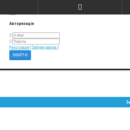
×
Авторизація
Реєстрація
|
Забули пароль?
Залишайт