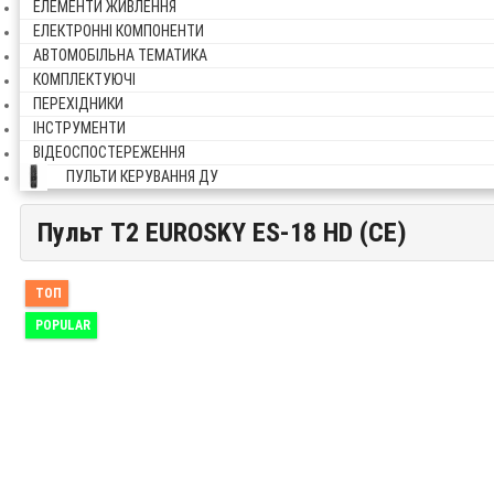
ЕЛЕМЕНТИ ЖИВЛЕННЯ
ЕЛЕКТРОННІ КОМПОНЕНТИ
АВТОМОБІЛЬНА ТЕМАТИКА
КОМПЛЕКТУЮЧІ
ПЕРЕХІДНИКИ
ІНСТРУМЕНТИ
ВІДЕОСПОСТЕРЕЖЕННЯ
ПУЛЬТИ КЕРУВАННЯ ДУ
Пульт T2 EUROSKY ES-18 HD (CE)
Пульт T2 EUROSKY ES-18 HD (CE)
ТОП
POPULAR