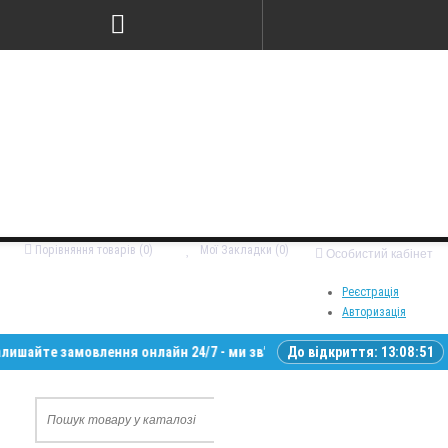
Порівняння товарів (0)
Мої Закладки (0)
Особистий кабінет
Реєстрація
Авторизація
е замовлення онлайн 24/7 - ми зв’яжемося з вами у робочий час • Дос
До відкриття:
13:08:50