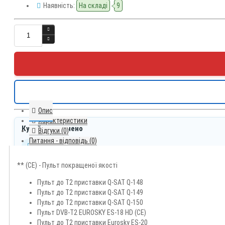
Наявність:
На складі
9
Опис
Характеристики
Купуйте впевнено
Відгуки (0)
Питання - відповідь (0)
Швидка відправка
Оплата до 13:00 - відправлення цього ж робочого дня
Доставка по Україні
** (CE) - Пульт покращеної якості
Нова пошта
Пульт до Т2 приставки Q-SAT Q-148
Зручна оплата
Пульт до Т2 приставки Q-SAT Q-149
На картку, при самовивозі або післяплата
Пульт до Т2 приставки Q-SAT Q-150
Обмін і повернення
Пульт DVB-T2 EUROSKY ES-18 HD (CE)
За умовами магазину та законодавством України
Пульт до Т2 приставки Eurosky ES-20