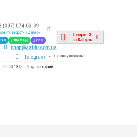
8 (097) 074-03-39
овити зворотній дзвінок
Товарів:
0
на
0.0 грн.
gram
WhatsApp
Viber
shop@sat4u.com.ua
Telegram
У кошику порожньо!
09:00-18:00 сб.нд - вихідний