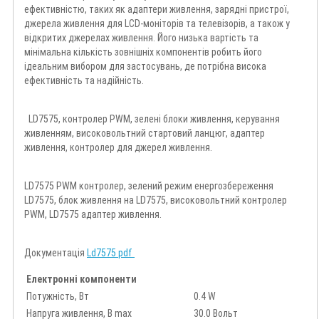
ефективністю, таких як адаптери живлення, зарядні пристрої,
джерела живлення для LCD-моніторів та телевізорів, а також у
відкритих джерелах живлення. Його низька вартість та
мінімальна кількість зовнішніх компонентів робить його
ідеальним вибором для застосувань, де потрібна висока
ефективність та надійність.
LD7575, контролер PWM, зелені блоки живлення, керування
живленням, високовольтний стартовий ланцюг, адаптер
живлення, контролер для джерел живлення.
LD7575 PWM контролер, зелений режим енергозбереження
LD7575, блок живлення на LD7575, високовольтний контролер
PWM, LD7575 адаптер живлення.
Документація
Ld7575 pdf
Електронні компоненти
Потужність, Вт
0.4 W
Напруга живлення, В max
30.0 Вольт