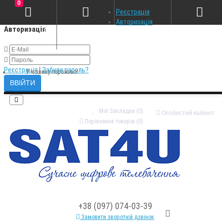
0
×
Реєстрація
Авторизація
Авторизація
Реєстрація
|
Забули пароль?
У кошику порожньо!
Мої Закладки (0)
Особистий кабінет
Порівняння товарів (0)
+38 (097) 074-03-39
Замовити зворотній дзвінок