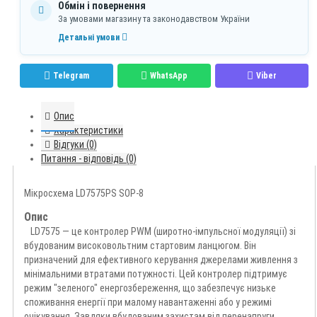
Обмін і повернення
За умовами магазину та законодавством України
Детальні умови
Telegram
WhatsApp
Viber
Опис
Характеристики
Відгуки (0)
Питання - відповідь (0)
Мікросхема LD7575PS SOP-8
Опис
LD7575 — це контролер PWM (широтно-імпульсної модуляції) зі
вбудованим високовольтним стартовим ланцюгом. Він
призначений для ефективного керування джерелами живлення з
мінімальними втратами потужності. Цей контролер підтримує
режим "зеленого" енергозбереження, що забезпечує низьке
споживання енергії при малому навантаженні або у режимі
очікування. Завдяки вбудованим захистам від перенапруги,