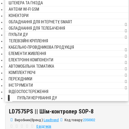
ШТЕКЕРА ТА ГНІЗДА
АНТЕНИ WI-FI GSM
КОНЕКТОРИ
ОБЛАДНАННЯ ДЛЯ ІНТЕРНЕТУ, SMART
ОБЛАДНАННЯ ДЛЯ ТЕЛЕБАЧЕННЯ
ПУЛЬТИ ДУ
ТЕЛЕВІЗІЙНІ КРІПЛЕННЯ
КАБЕЛЬНО-ПРОВІДНИКОВА ПРОДУКЦІЯ
ЕЛЕМЕНТИ ЖИВЛЕННЯ
ЕЛЕКТРОННІ КОМПОНЕНТИ
АВТОМОБІЛЬНА ТЕМАТИКА
КОМПЛЕКТУЮЧІ
ПЕРЕХІДНИКИ
ІНСТРУМЕНТИ
ВІДЕОСПОСТЕРЕЖЕННЯ
ПУЛЬТИ КЕРУВАННЯ ДУ
LD7575PS || Шім-контролер SOP-8
LD7575PS || Шім-контролер SOP-8
Виробник(бренд ):
Leadtrend
Код товару:
2350002
0 відгуків