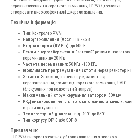
перевантаження та короткого замикання, LD7575 дозволяє
створювати високоефективні джерела живлення.
Технічна інформація
Тип
: Контролер PWM
Напруга живлення (Vcc)
: 11 В - 25 В
Вхідна напруга (HV Pin)
: до 500 В
Режим енергозбереження
: "зелений" режим із частотою
перемикання до 20 КГц
Частота перемикання
: 50 КГц - 130 КГц
Можливість програмування частоти
: через резистор RT
Захисти
: Захист від перенапруги, захист від
перевантаження, захист від короткого замикання, UVLO
(блокування при недостатній напрузі)
Максимальний струм керування затвором
: 500 мА
ККД високовольтного стартового ланцюга
: мінімізовані
втрати потужності
Температурний діапазон
: від -40°C до 85°C
Тип корпусу
: DIP-8 або SOP-8
Призначення
LD7575 використовується у блоках живлення з високою