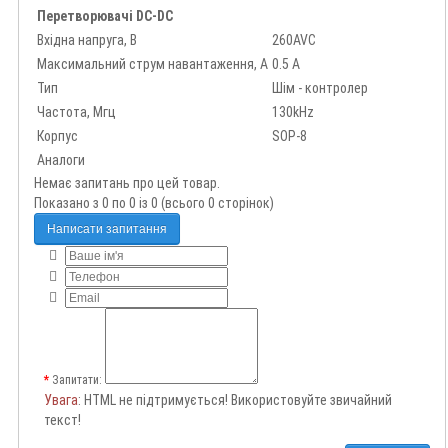
Перетворювачі DC-DC
Вхідна напруга, В
260AVC
Максимальний струм навантаження, А
0.5 А
Тип
Шім - контролер
Частота, Мгц
130kHz
Корпус
SOP-8
Аналоги
Немає запитань про цей товар.
Показано з 0 по 0 із 0 (всього 0 сторінок)
Написати запитання
Запитати:
Увага
: HTML не підтримується! Використовуйте звичайний
текст!