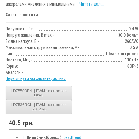
джерелами живлення з мінімальними ...
Читати далі...
Характеристики
Потужність, Вт -
0.4 W
Напруга живлення, В max -
30.0 Вольт
Вхідна напруга, В -
260AVC
Максимальний струм навантаження, А -
0.5 А
Тип -
Шім - контролер
Частота, Мгц -
130kHz
Корпус -
SOP-8
Аналоги -
Переглянути всі характеристики
LD7550BBN || PWM - контролер
Dip-8
LD7536RGL || PWM - контролер
SOT23-6
40.5 грн.
Виробник(бренд ):
Leadtrend