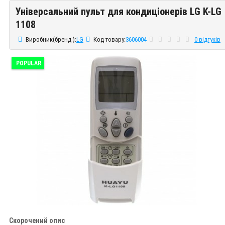
Універсальний пульт для кондиціонерів LG K-LG
Універсальний пульт для кондиціонерів LG K-LG 1108
1108
Виробник(бренд ):
LG
Код товару:
3606004
0 відгуків
POPULAR
Скорочений опис