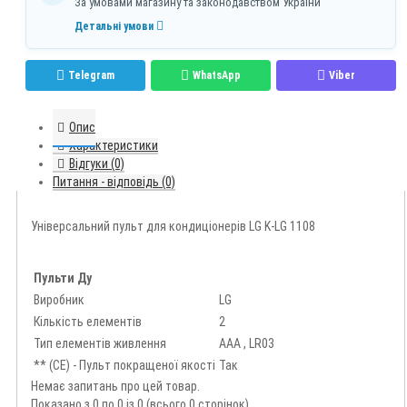
За умовами магазину та законодавством України
Детальні умови
Telegram
WhatsApp
Viber
Опис
Характеристики
Відгуки (0)
Питання - відповідь (0)
Універсальний пульт для кондиціонерів LG K-LG 1108
Пульти Ду
Виробник
LG
Кількість елементів
2
Тип елементів живлення
AAA , LR03
** (CE) - Пульт покращеної якості
Так
Немає запитань про цей товар.
Показано з 0 по 0 із 0 (всього 0 сторінок)