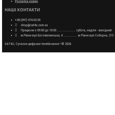
Розсилка новин
НАШІ КОНТАКТИ
+38 (097) 074-03-39
shop@sat4u.com.ua
Працюєм з 09:00 до 18:00 ........................ субота, неділя - вихідний.
м.Рівне вул.Богоявленська, 4 .................. м.Рівне вул.Соборна, 215
SAT4U, Сучасне цифрове телебачення ! © 2026