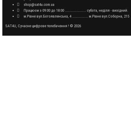
shop@sat4u.com.ua
Працюєм з 09:00 до 18:00 ........................ субота, неділя - вихідний.
м.Рівне вул.Богоявленська, 4 .................. м.Рівне вул.Соборна, 215
SAT4U, Сучасне цифрове телебачення ! © 2026