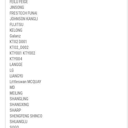
FEILU FEIGE
JINSONG
FRESTECH FUNAI
JOHNSON KANGLI
FUJITSU
KELONG
Galanz
KT02 D001
KTO2_D002
KTY001 KTY002
KTY004
LANGGE
LG
LIANGYU
Littleswan MCQUAY
MD
MEILING
SHANGLING
SHANGXING
SHARP
SHENGFENG SHINCO
SHUANGLU
SOGO