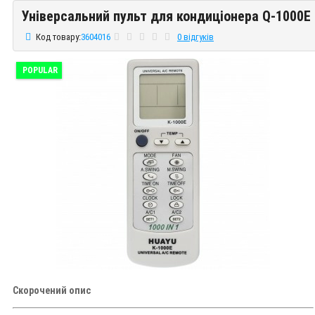
Універсальний пульт для кондиціонера Q-1000E
Універсальний пульт для кондиціонера Q-1000E
Код товару:
3604016
0 відгуків
POPULAR
Скорочений опис