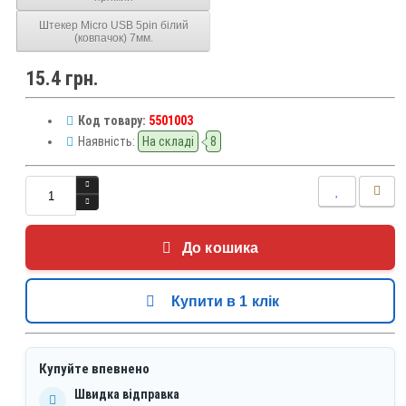
Штекер Micro USB 5pin білий
(ковпачок) 7мм.
15.4 грн.
Код товару:
5501003
Наявність:
На складі
8
До кошика
Купити в 1 клік
Купуйте впевнено
Швидка відправка