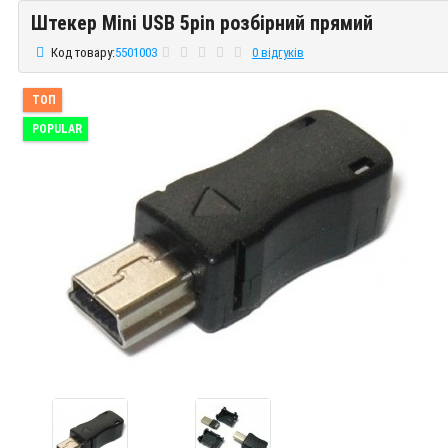
Штекер Mini USB 5pin розбірний прямий
Штекер Mini USB 5pin розбірний прямий
Код товару:
5501003
0 відгуків
ТОП
POPULAR