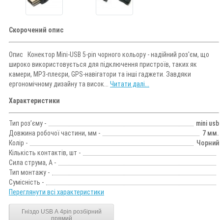
Скорочений опис
Опис Конектор Mini-USB 5-pin чорного кольору - надійний роз'єм, що
широко використовується для підключення пристроїв, таких як
камери, MP3-плеєри, GPS-навігатори та інші гаджети. Завдяки
ергономічному дизайну та висок...
Читати далі...
Характеристики
Тип роз’єму -
mini usb
Довжина робочої частини, мм -
7 мм.
Колір -
Чорний
Кількість контактів, шт -
Сила струма, А -
Тип монтажу -
Сумісність -
Переглянути всі характеристики
Гніздо USB A 4pin розбірний
прямий