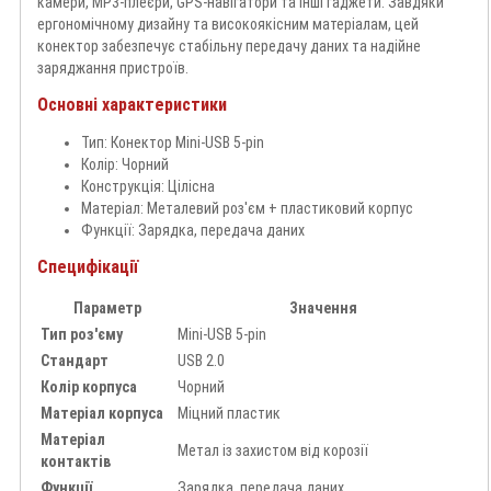
камери, MP3-плеєри, GPS-навігатори та інші гаджети. Завдяки
ергономічному дизайну та високоякісним матеріалам, цей
конектор забезпечує стабільну передачу даних та надійне
заряджання пристроїв.
Основні характеристики
Тип: Конектор Mini-USB 5-pin
Колір: Чорний
Конструкція: Цілісна
Матеріал: Металевий роз'єм + пластиковий корпус
Функції: Зарядка, передача даних
Специфікації
Параметр
Значення
Тип роз'єму
Mini-USB 5-pin
Стандарт
USB 2.0
Колір корпуса
Чорний
Матеріал корпуса
Міцний пластик
Матеріал
Метал із захистом від корозії
контактів
Функції
Зарядка, передача даних