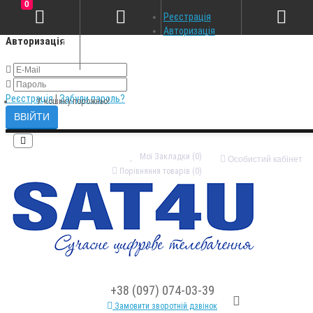
0
×
Реєстрація
Авторизація
Авторизація
Реєстрація
|
Забули пароль?
У кошику порожньо!
Мої Закладки (0)
Особистий кабінет
Порівняння товарів (0)
+38 (097) 074-03-39
Замовити зворотній дзвінок