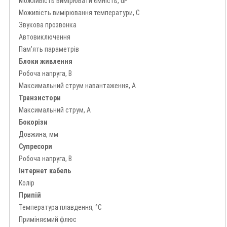
Можливість вимірювати ємність, uF
Моживість вимірювання температури, С
Звукова прозвонка
Автовиключення
Пам'ять параметрів
Блоки живлення
Робоча напруга, В
Максимальний струм навантаження, А
Транзистори
Максимальний струм, А
Бокорізи
Довжина, мм
Супресори
Робоча напруга, В
Інтернет кабель
Колір
Припій
Температура плавдення, °C
Приміняємий флюс