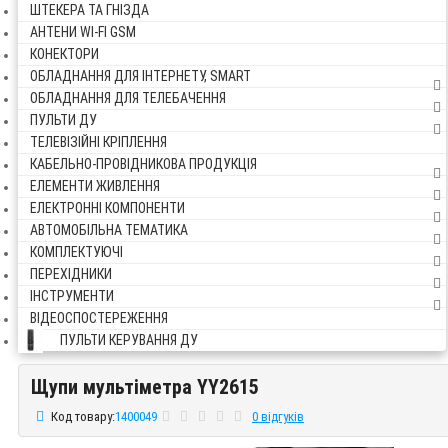
ШТЕКЕРА ТА ГНІЗДА
АНТЕНИ WI-FI GSM
КОНЕКТОРИ
ОБЛАДНАННЯ ДЛЯ ІНТЕРНЕТУ, SMART
ОБЛАДНАННЯ ДЛЯ ТЕЛЕБАЧЕННЯ
ПУЛЬТИ ДУ
ТЕЛЕВІЗІЙНІ КРІПЛЕННЯ
КАБЕЛЬНО-ПРОВІДНИКОВА ПРОДУКЦІЯ
ЕЛЕМЕНТИ ЖИВЛЕННЯ
ЕЛЕКТРОННІ КОМПОНЕНТИ
АВТОМОБІЛЬНА ТЕМАТИКА
КОМПЛЕКТУЮЧІ
ПЕРЕХІДНИКИ
ІНСТРУМЕНТИ
ВІДЕОСПОСТЕРЕЖЕННЯ
ПУЛЬТИ КЕРУВАННЯ ДУ
Щупи мультіметра YY2615
Щупи мультіметра YY2615
Код товару:
1400049
0 відгуків