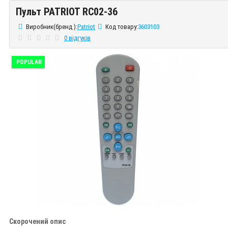
Пульт PATRIOT RC02-36
Пульт PATRIOT RC02-36
Виробник(бренд ):
Patriot
Код товару:
3603103
0 відгуків
POPULAR
Скорочений опис