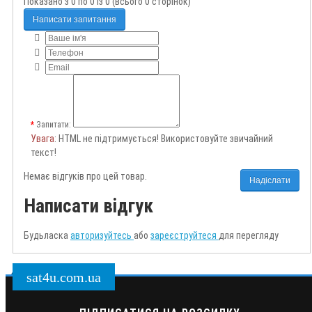
Показано з 0 по 0 із 0 (всього 0 сторінок)
Написати запитання
Запитати:
Увага
: HTML не підтримується! Використовуйте звичайний
текст!
Немає відгуків про цей товар.
Надіслати
Написати відгук
Будьласка
авторизуйтесь
або
зареєструйтеся
для перегляду
sat4u.com.ua