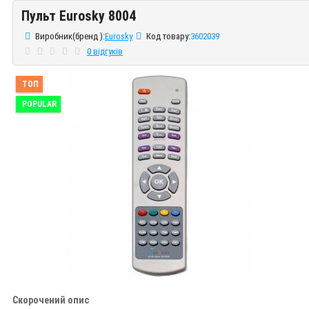
Пульт Eurosky 8004
Пульт Eurosky 8004
Виробник(бренд ):
Eurosky
Код товару:
3602039
0 відгуків
ТОП
POPULAR
Скорочений опис