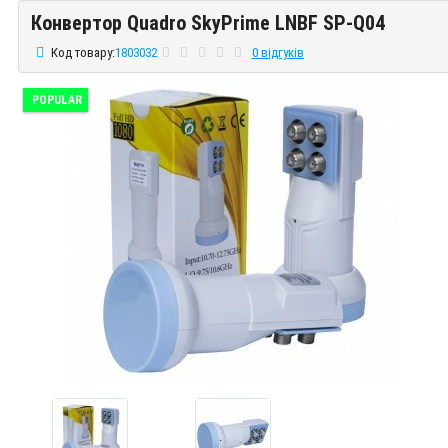
Конвертор Quadro SkyPrime LNBF SP-Q04
Конвертор Quadro SkyPrime LNBF SP-Q04
Код товару:
1803032
0 відгуків
POPULAR