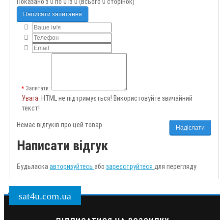
Показано з 0 по 0 із 0 (всього 0 сторінок)
Написати запитання
Запитати:
Увага
: HTML не підтримується! Використовуйте звичайний
текст!
Немає відгуків про цей товар.
Надіслати
Написати відгук
Будьласка
авторизуйтесь
або
зареєструйтеся
для перегляду
sat4u.com.ua