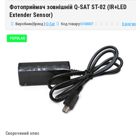
Фотоприймач зовнішній Q-SAT ST-02 (IR+LED
Фотоприймач зовнішній Q-SAT ST-02 (IR+LED Extender Sensor)
Extender Sensor)
Виробник(бренд ):
Q-Sat
Код товару:
6100007
0 відгук
POPULAR
Скорочений опис