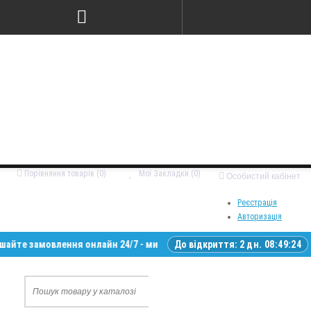
Порівняння товарів (0)
Мої Закладки (0)
Особистий кабінет
Реєстрація
Авторизація
 замовлення онлайн 24/7 - ми зв’яжемося з вами у робочий час • Доста
До відкриття:
2 дн. 08:49:23