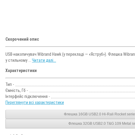
Скорочений опис
USB-накопичувач Wibrand Hawk (у перекладі — «Яструб»). Флешка Wibra
у стильному ...
Читати далі...
Характеристики
Тип -
Ємність, Гб -
Інтерфейс підключення -
Переглянути всі характеристики
Флешка 16GB USB2.0 Hi-Rali Rocket serie
Флешка 32GB USB2.0 T&G 109 Metal se