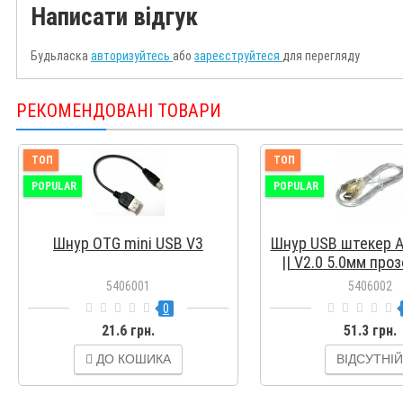
Написати відгук
Будьласка
авторизуйтесь
або
зареєструйтеся
для перегляду
РЕКОМЕНДОВАНІ ТОВАРИ
ТОП
ТОП
POPULAR
POPULAR
Шнур OTG mini USB V3
Шнур USB штекер А 
|| V2.0 5.0мм проз
метра
5406001
5406002
0
21.6 грн.
51.3 грн.
ДО КОШИКА
ВІДСУТНІЙ