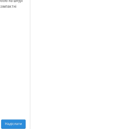
обою на шнурі
 компактні
Надіслати