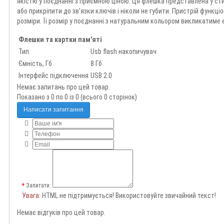
якістю у поєднанні з приємною ціною. Ця флешка представлена у сти
або прикріпити до зв’язки ключів і ніколи не губити. Пристрій функці
розміри. Її розмір у поєднанні з натуральним кольором викликатиме
Флешки та картки пам'яті
Тип
Usb flash накопичувач
Ємність, Гб
8 Гб
Інтерфейс підключення
USB 2.0
Немає запитань про цей товар.
Показано з 0 по 0 із 0 (всього 0 сторінок)
Написати запитання
Запитати:
Увага
: HTML не підтримується! Використовуйте звичайний текст!
Немає відгуків про цей товар.