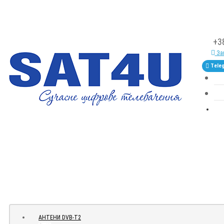
+3
Зам
Tele
АНТЕНИ DVB-Т2