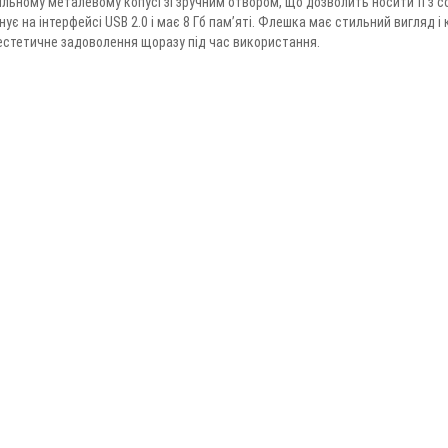
льному металевому копусі зі зручним отвором, що дозволить носити її з с
онує на інтерфейсі USB 2.0 і має 8 Гб пам’яті. Флешка має стильний вигляд і
 естетичне задоволення щоразу під час використання.