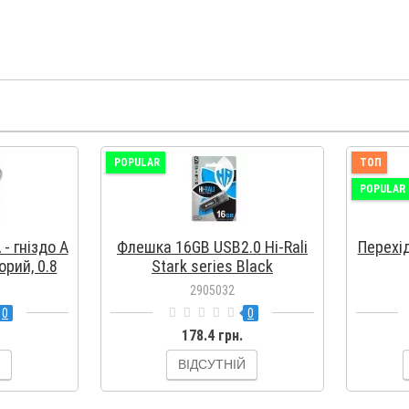
POPULAR
ТОП
POPULAR
- гніздо А
Флешка 16GB USB2.0 Hi-Rali
Перехі
орий, 0.8
Stark series Black
2905032
0
0
178.4 грн.
ВІДСУТНІЙ