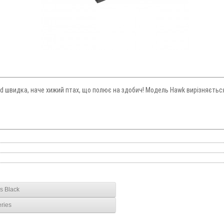
nd швидка, наче хижий птах, що полює на здобич! Модель Hawk вирізняєть
s Black
ries