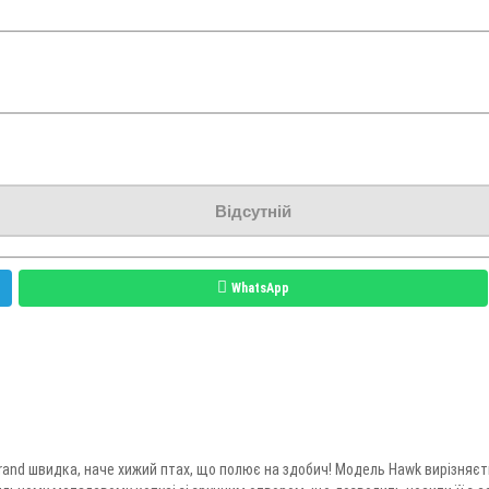
Відсутній
WhatsApp
brand швидка, наче хижий птах, що полює на здобич! Модель Hawk вирізняє