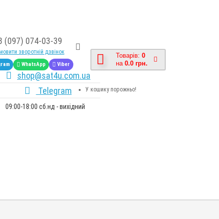
8 (097) 074-03-39
овити зворотній дзвінок
Товарів:
0
на
0.0 грн.
gram
WhatsApp
Viber
shop@sat4u.com.ua
Telegram
У кошику порожньо!
09:00-18:00 сб.нд - вихідний