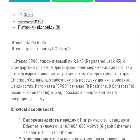
Опис
Відгуки (0)
Питання - відповідь (0)
Штекер RJ-45 RJ45
Штекер для інтернету RG-45 rg45
Штекер 8P8C, також відомий як RJ-45 (Registered Jack 45), є
стандартним роз'ємом для підключення мережевих кабелів. Цей
штекер широко використовується в комп'ютерних мережах для
Ethernet-з'єднань, що забезпечують передачу даних на високих
швидкостях. Його назва "8P8C" означає "8 Positions, 8 Contacts" (8
позицій, 8 контактів), що відображає кількість контактів
всередині роз'єму.
Ключові особливості:
Висока швидкість передачі:
Підтримує різні стандарти
Ethernet, включаючи 10/100/1000 Мбіт/с (Gigabit Ethernet)
та навіть 10 Гбіт/с Ethernet.
Універсальність:
Використовується для підключення