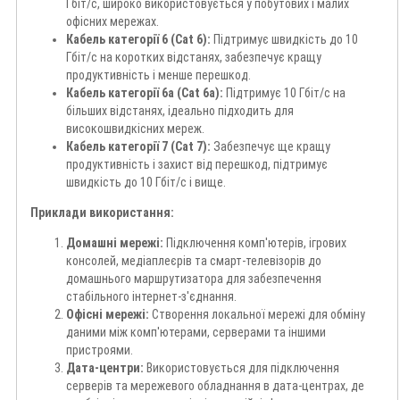
Гбіт/с, широко використовується у побутових і малих
офісних мережах.
Кабель категорії 6 (Cat 6):
Підтримує швидкість до 10
Гбіт/с на коротких відстанях, забезпечує кращу
продуктивність і менше перешкод.
Кабель категорії 6a (Cat 6a):
Підтримує 10 Гбіт/с на
більших відстанях, ідеально підходить для
високошвидкісних мереж.
Кабель категорії 7 (Cat 7):
Забезпечує ще кращу
продуктивність і захист від перешкод, підтримує
швидкість до 10 Гбіт/с і вище.
Приклади використання:
Домашні мережі:
Підключення комп'ютерів, ігрових
консолей, медіаплеєрів та смарт-телевізорів до
домашнього маршрутизатора для забезпечення
стабільного інтернет-з'єднання.
Офісні мережі:
Створення локальної мережі для обміну
даними між комп'ютерами, серверами та іншими
пристроями.
Дата-центри:
Використовується для підключення
серверів та мережевого обладнання в дата-центрах, де