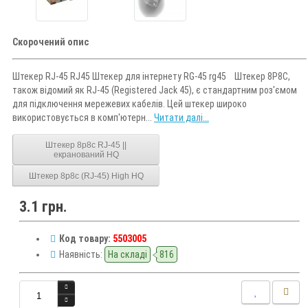
Скорочений опис
Штекер RJ-45 RJ45 Штекер для інтернету RG-45 rg45 Штекер 8P8C,
також відомий як RJ-45 (Registered Jack 45), є стандартним роз'ємом
для підключення мережевих кабелів. Цей штекер широко
використовується в комп'ютерн...
Читати далі...
Штекер 8p8c RJ-45 ||
екранований HQ
Штекер 8p8c (RJ-45) High HQ
3.1 грн.
Код товару:
5503005
Наявність:
На складі
816