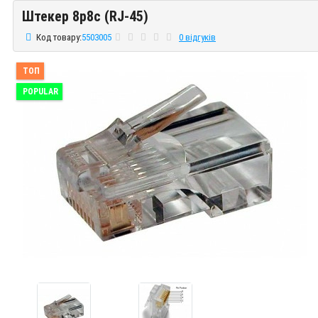
Штекер 8p8c (RJ-45)
Штекер 8p8c (RJ-45)
Код товару:
5503005
0 відгуків
ТОП
POPULAR