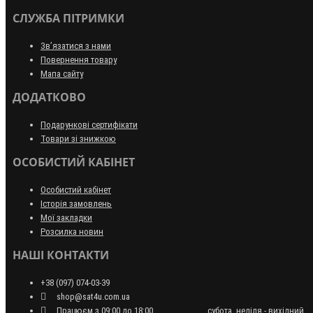
СЛУЖБА ПІТРИМКИ
Зв’язатися з нами
Повернення товару
Мапа сайту
ДОДАТКОВО
Подарункові сертифікати
Товари зі знижкою
ОСОБИСТИЙ КАБІНЕТ
Особистий кабінет
Історія замовлень
Мої закладки
Розсилка новин
НАШІ КОНТАКТИ
+38 (097) 074-03-39
shop@sat4u.com.ua
Працюєм з 09:00 до 18:00 ........................ субота, неділя - вихідний.