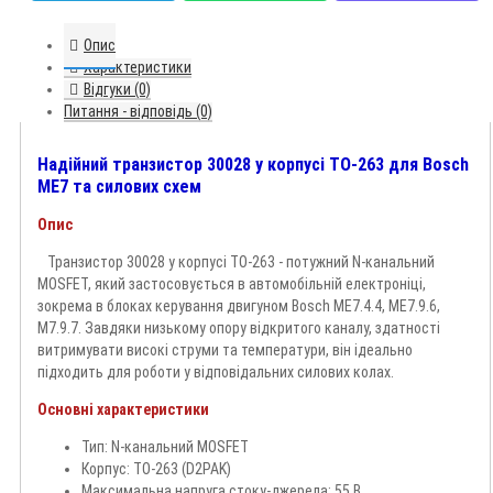
Опис
Характеристики
Відгуки (0)
Питання - відповідь (0)
Надійний транзистор 30028 у корпусі TO-263 для Bosch
ME7 та силових схем
Опис
Транзистор 30028 у корпусі TO-263 - потужний N-канальний
MOSFET, який застосовується в автомобільній електроніці,
зокрема в блоках керування двигуном Bosch ME7.4.4, ME7.9.6,
M7.9.7. Завдяки низькому опору відкритого каналу, здатності
витримувати високі струми та температури, він ідеально
підходить для роботи у відповідальних силових колах.
Основні характеристики
Тип: N-канальний MOSFET
Корпус: TO-263 (D2PAK)
Максимальна напруга стоку-джерела: 55 В