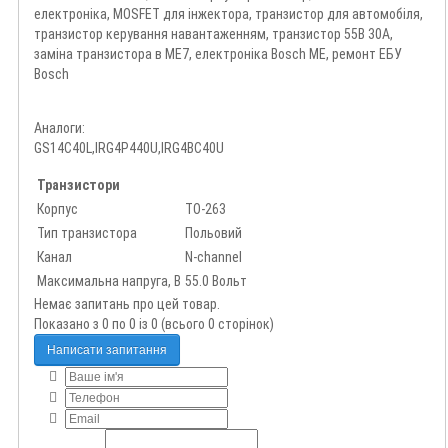
електроніка, MOSFET для інжектора, транзистор для автомобіля,
транзистор керування навантаженням, транзистор 55В 30А,
заміна транзистора в ME7, електроніка Bosch ME, ремонт ЕБУ
Bosch
Аналоги:
GS14C40L,IRG4P440U,IRG4BC40U
Транзистори
Корпус
TO-263
Тип транзистора
Польовий
Канал
N-channel
Максимальна напруга, В
55.0 Вольт
Немає запитань про цей товар.
Показано з 0 по 0 із 0 (всього 0 сторінок)
Написати запитання