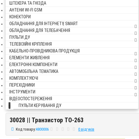
ШТЕКЕРА ТА ГНІЗДА
АНТЕНИ WI-FI GSM
КОНЕКТОРИ
ОБЛАДНАННЯ ДЛЯ ІНТЕРНЕТУ, SMART
ОБЛАДНАННЯ ДЛЯ ТЕЛЕБАЧЕННЯ
ПУЛЬТИ ДУ
ТЕЛЕВІЗІЙНІ КРІПЛЕННЯ
КАБЕЛЬНО-ПРОВІДНИКОВА ПРОДУКЦІЯ
ЕЛЕМЕНТИ ЖИВЛЕННЯ
ЕЛЕКТРОННІ КОМПОНЕНТИ
АВТОМОБІЛЬНА ТЕМАТИКА
КОМПЛЕКТУЮЧІ
ПЕРЕХІДНИКИ
ІНСТРУМЕНТИ
ВІДЕОСПОСТЕРЕЖЕННЯ
ПУЛЬТИ КЕРУВАННЯ ДУ
30028 || Транзистор TO-263
30028 || Транзистор TO-263
Код товару:
4800006
0 відгуків