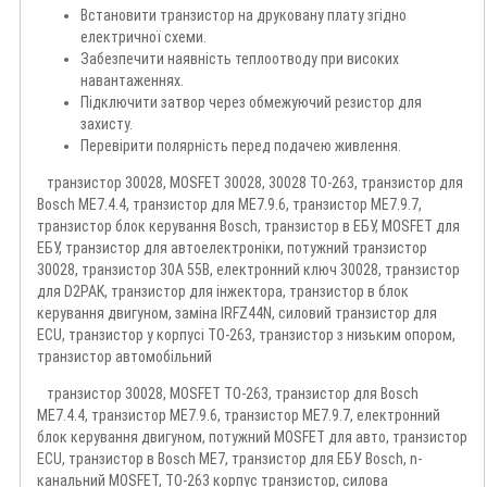
Встановити транзистор на друковану плату згідно
електричної схеми.
Забезпечити наявність теплоотводу при високих
навантаженнях.
Підключити затвор через обмежуючий резистор для
захисту.
Перевірити полярність перед подачею живлення.
транзистор 30028, MOSFET 30028, 30028 TO-263, транзистор для
Bosch ME7.4.4, транзистор для ME7.9.6, транзистор ME7.9.7,
транзистор блок керування Bosch, транзистор в ЕБУ, MOSFET для
ЕБУ, транзистор для автоелектроніки, потужний транзистор
30028, транзистор 30А 55В, електронний ключ 30028, транзистор
для D2PAK, транзистор для інжектора, транзистор в блок
керування двигуном, заміна IRFZ44N, силовий транзистор для
ECU, транзистор у корпусі TO-263, транзистор з низьким опором,
транзистор автомобільний
транзистор 30028, MOSFET TO-263, транзистор для Bosch
ME7.4.4, транзистор ME7.9.6, транзистор ME7.9.7, електронний
блок керування двигуном, потужний MOSFET для авто, транзистор
ECU, транзистор в Bosch ME7, транзистор для ЕБУ Bosch, n-
канальний MOSFET, TO-263 корпус транзистор, силова