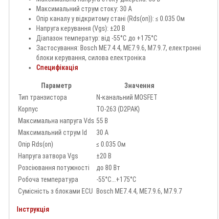
Максимальний струм стоку: 30 А
Опір каналу у відкритому стані (Rds(on)): ≤ 0.035 Ом
Напруга керування (Vgs): ±20 В
Діапазон температур: від -55°C до +175°C
Застосування: Bosch ME7.4.4, ME7.9.6, M7.9.7, електронні
блоки керування, силова електроніка
Специфікація
Параметр
Значення
Тип транзистора
N-канальний MOSFET
Корпус
TO-263 (D2PAK)
Максимальна напруга Vds
55 В
Максимальний струм Id
30 А
Опір Rds(on)
≤ 0.035 Ом
Напруга затвора Vgs
±20 В
Розсіювання потужності
до 80 Вт
Робоча температура
-55°C...+175°C
Сумісність з блоками ECU
Bosch ME7.4.4, ME7.9.6, M7.9.7
Інструкція