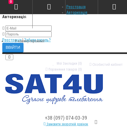
0
×
Реєстрація
Авторизація
Авторизація
Реєстрація
|
Забули пароль?
У кошику порожньо!
Мої Закладки (0)
Особистий кабінет
Порівняння товарів (0)
+38 (097) 074-03-39
Замовити зворотній дзвінок